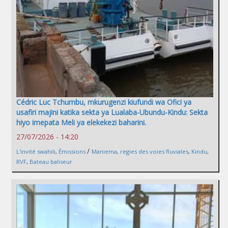
Cédric Luc Tchumbu, mkurugenzi kiufundi wa Ofici ya
usafiri majini katika sekta ya Lualaba-Ubundu-Kindu: Sekta
hiyo imepata Meli ya elekekezi baharini.
27/07/2026 - 14:20
/
L'invité swahili
,
Émissions
Maniema
,
regies des voies fluviales
,
Kindu
,
RVF
,
Bateau baliseur