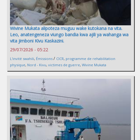
Wivine Mukata alipoteza muguu wake kutokana na vita.
Leo, anatengeneza viungo bandia kwa ajili ya wahanga wa
vita jimboni Kivu Kaskazini.
29/07/2026 - 05:22
/
L'invité swahili
,
Émissions
CICR
,
programme de rehabilitation
physique
,
Nord - Kivu
,
victimes de guerre
,
Wivine Mukata