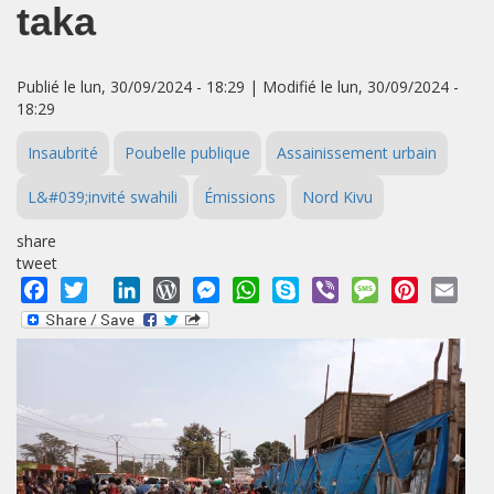
taka
Publié le lun, 30/09/2024 - 18:29 | Modifié le lun, 30/09/2024 -
18:29
Insaubrité
Poubelle publique
Assainissement urbain
L&#039;invité swahili
Émissions
Nord Kivu
share
tweet
Facebook
Twitter
LinkedIn
WordPress
Messenger
WhatsApp
Skype
Viber
Message
Pinterest
Emai