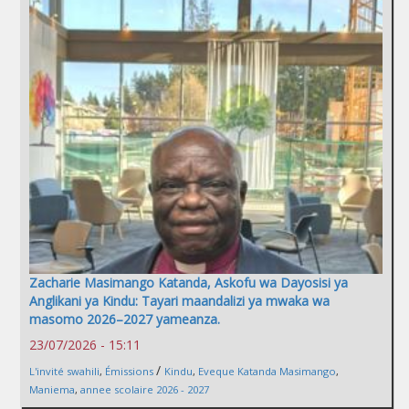
Zacharie Masimango Katanda, Askofu wa Dayosisi ya
Anglikani ya Kindu: Tayari maandalizi ya mwaka wa
masomo 2026–2027 yameanza.
23/07/2026 - 15:11
/
L'invité swahili
,
Émissions
Kindu
,
Eveque Katanda Masimango
,
Maniema
,
annee scolaire 2026 - 2027