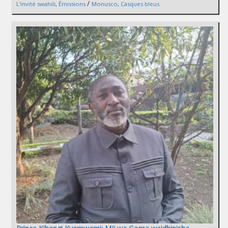
/
L'invité swahili
,
Émissions
Monusco
,
Casques bleus