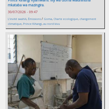
Prince Kihangi Kyamwami: Mji wa Goma waidhinisha
mkataba wa mazingira.
30/07/2026 - 09:47
/
L'invité swahili
,
Émissions
Goma
,
Charte ecologique
,
changement
climatique
,
Prince Kihangi
,
au nord kivu