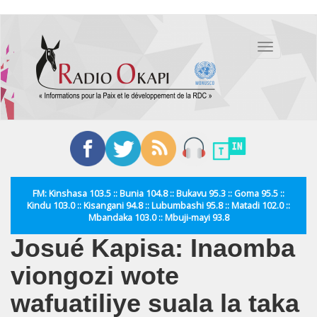
Aller
au
Toggle
contenu
navigation
principal
FM: Kinshasa 103.5 :: Bunia 104.8 :: Bukavu 95.3 :: Goma 95.5 ::
Kindu 103.0 :: Kisangani 94.8 :: Lubumbashi 95.8 :: Matadi 102.0 ::
Mbandaka 103.0 :: Mbuji-mayi 93.8
Josué Kapisa: Inaomba
viongozi wote
wafuatiliye suala la taka