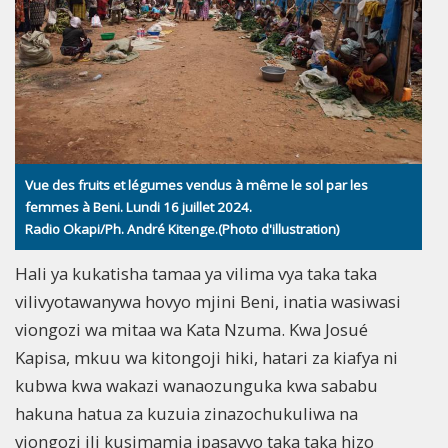
Vue des fruits et légumes vendus à même le sol par les
femmes à Beni. Lundi 16 juillet 2024.
Radio Okapi/Ph. André Kitenge.(Photo d'illustration)
Hali ya kukatisha tamaa ya vilima vya taka taka
vilivyotawanywa hovyo mjini Beni, inatia wasiwasi
viongozi wa mitaa wa Kata Nzuma. Kwa Josué
Kapisa, mkuu wa kitongoji hiki, hatari za kiafya ni
kubwa kwa wakazi wanaozunguka kwa sababu
hakuna hatua za kuzuia zinazochukuliwa na
viongozi ili kusimamia ipasavyo taka taka hizo