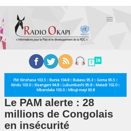
Aller
au
Toggle
contenu
navigation
principal
FM: Kinshasa 103.5 :: Bunia 104.8 :: Bukavu 95.3 :: Goma 95.5 ::
Kindu 103.0 :: Kisangani 94.8 :: Lubumbashi 95.8 :: Matadi 102.0 ::
Mbandaka 103.0 :: Mbuji-mayi 93.8
Le PAM alerte : 28
millions de Congolais
en insécurité