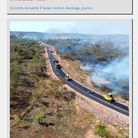
/
Société
,
Actualité
Kasaï central
,
Kananga
,
jeunes