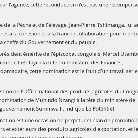
 par l’agence, cette reconduction n’est pas une récompens
re de la Pêche et de l'élevage, Jean-Pierre Tshimanga, lui a
et à la cohésion et à la franche collaboration pour mérit
 la cheffe du Gouvernement et du peuple.
président émérite de l’épiscopat congolais, Marcel Utembi
unde LiBotayi à la tête du ministère des Finances,
bdomadaire, cette nomination est le fruit d’un travail séri
stion de l'Office national des produits agricoles du Cong
nomination de Muhindo Nzangi à la tête du ministère de
le gouvernement Suminwa ll, indique
Le Potentiel.
ination est une occasion de perpétuer l'élan de promotion
s et extérieurs des produits agricoles d'exportation, et l
o, en vue de la création d'emplois.