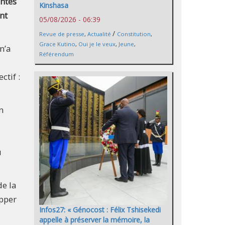
entes
Kinshasa
nt
05/08/2026 - 06:39
/
Revue de presse
,
Actualité
Constitution
,
Grace Kutino
,
Oui je le veux
,
Jeune
,
n’a
Référendum
ctif :
n
u
de la
opper
Infos27: « Génocost : Félix Tshisekedi
appelle à préserver la mémoire, la