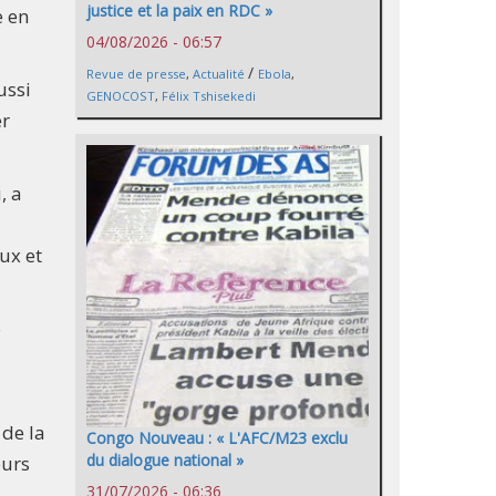
justice et la paix en RDC »
e en
04/08/2026 - 06:57
/
Revue de presse
,
Actualité
Ebola
,
ussi
GENOCOST
,
Félix Tshisekedi
er
, a
eux et
o
 de la
Congo Nouveau : « L'AFC/M23 exclu
du dialogue national »
eurs
31/07/2026 - 06:36