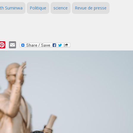
ith Suminwa
Politique
science
Revue de presse
essage
Pinterest
Email