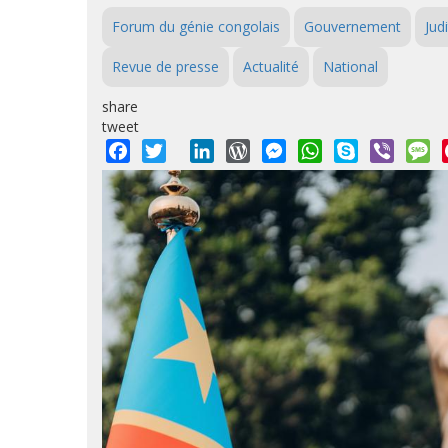
Forum du génie congolais
Gouvernement
Jud
Revue de presse
Actualité
National
share
tweet
Facebook
Twitter
LinkedIn
WordPress
Messenger
WhatsApp
Skype
Viber
M