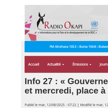
Aller
au
contenu
principal
FM: Kinshasa 103.5 :: Bunia 104.8 :: Bukavu
Accueil
Actualité
Émissions
Jour
Info 27 : « Gouvern
et mercredi, place à 
Publié le mar, 12/08/2025 - 07:22 | Modifié le mar, 1