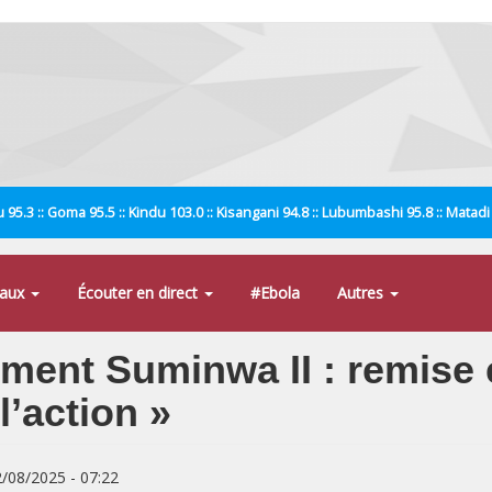
 95.3 :: Goma 95.5 :: Kindu 103.0 :: Kisangani 94.8 :: Lubumbashi 95.8 :: Matad
naux
Écouter en direct
#Ebola
Autres
ement Suminwa II : remise 
l’action »
2/08/2025 - 07:22