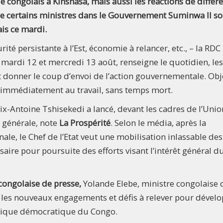
 congolais à Kinshasa, mais aussi les réactions de différ
 de certains ministres dans le Gouvernement Suminwa II so
is ce mardi.
té persistante à l’Est, économie à relancer, etc., – la RDC 
e mardi 12 et mercredi 13 août, renseigne le quotidien, les
 donner le coup d’envoi de l’action gouvernementale. Obje
e immédiatement au travail, sans temps mort.
lix-Antoine Tshisekedi a lancé, devant les cadres de l’Unio
n générale, note
La Prospérité
. Selon le média, après la
e, le Chef de l’Etat veut une mobilisation inlassable des
saire pour poursuite des efforts visant l’intérêt général d
congolaise de presse,
Yolande Elebe, ministre congolaise 
e les nouveaux engagements et défis à relever pour dével
ublique démocratique du Congo.