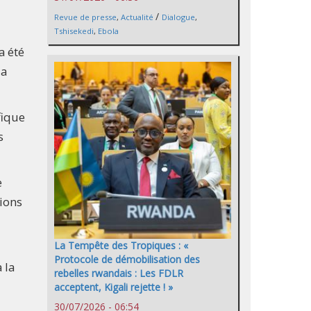
/
Revue de presse
,
Actualité
Dialogue
,
Tshisekedi
,
Ebola
a été
la
fique
s
e
tions
La Tempête des Tropiques : «
Protocole de démobilisation des
 la
rebelles rwandais : Les FDLR
acceptent, Kigali rejette ! »
30/07/2026 - 06:54