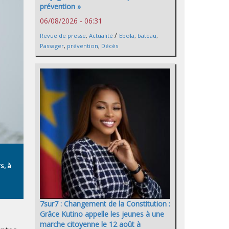
prévention »
06/08/2026 - 06:31
/
Revue de presse
,
Actualité
Ebola
,
bateau
,
Passager
,
prévention
,
Décès
s, à
7sur7 : Changement de la Constitution :
Grâce Kutino appelle les jeunes à une
marche citoyenne le 12 août à