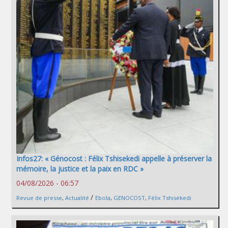
Infos27: « Génocost : Félix Tshisekedi appelle à préserver la
mémoire, la justice et la paix en RDC »
04/08/2026 - 06:57
/
Revue de presse
,
Actualité
Ebola
,
GENOCOST
,
Félix Tshisekedi