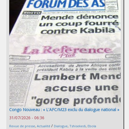
Congo Nouveau : « L'AFC/M23 exclu du dialogue national »
31/07/2026 - 06:36
/
Revue de presse
,
Actualité
Dialogue
,
Tshisekedi
,
Ebola