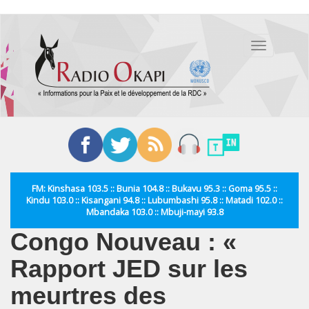
Aller
au
Toggle
contenu
navigation
principal
FM: Kinshasa 103.5 :: Bunia 104.8 :: Bukavu 95.3 :: Goma 95.5 ::
Kindu 103.0 :: Kisangani 94.8 :: Lubumbashi 95.8 :: Matadi 102.0 ::
Mbandaka 103.0 :: Mbuji-mayi 93.8
Congo Nouveau : «
Rapport JED sur les
meurtres des