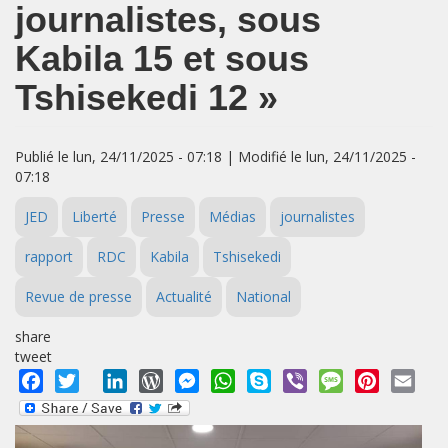
journalistes, sous
Kabila 15 et sous
Tshisekedi 12 »
Publié le lun, 24/11/2025 - 07:18 | Modifié le lun, 24/11/2025 -
07:18
JED
Liberté
Presse
Médias
journalistes
rapport
RDC
Kabila
Tshisekedi
Revue de presse
Actualité
National
share
tweet
Facebook
Twitter
LinkedIn
WordPress
Messenger
WhatsApp
Skype
Viber
Message
Pinterest
Emai