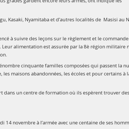
lus gradés gardent encore leurs armes, ont indiqué les
u, Kasaki, Nyamitaba et d’autres localités de Masisi au 
encé à suivre des leçons sur le règlement et le command
. Leur alimentation est assurée par la 8è région militaire 
ion.
n dénombre cinquante familles composées qui passent la nu
e, les maisons abandonnées, les écoles et pour certains à l
 dans un centre de formation où ils espèrent trouver de
eudi 14 novembre à l’armée avec une centaine de ses homm