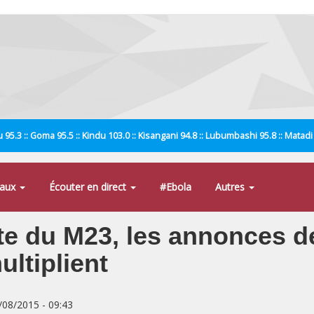
 95.3 :: Goma 95.5 :: Kindu 103.0 :: Kisangani 94.8 :: Lubumbashi 95.8 :: Matad
naux
Écouter en direct
#Ebola
Autres
ite du M23, les annonces d
ltiplient
8/08/2015 - 09:43