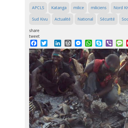
APCLS
Katanga
milice
miliciens
Nord Ki
Sud Kivu
Actualité
National
Sécurité
Soc
share
tweet
Facebook
Twitter
LinkedIn
WordPress
Messenger
WhatsApp
Skype
Viber
M