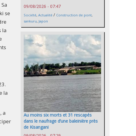
. Sa
09/08/2026 - 07:47
ki se
/
Société
,
Actualité
Construction de pont
,
dre
sankuru
,
Japon
 la
e
nts
23.
e la
, a
Au moins six morts et 31 rescapés
ciper
dans le naufrage d’une baleinière près
de Kisangani
09/08/2026 - 07:29