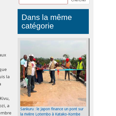
Dans la même
catégorie
 aux
que
is la
a
Kivu,
zi, a
Sankuru : le Japon finance un pont sur
embre
la rivière Lotembo à Katako-Kombe