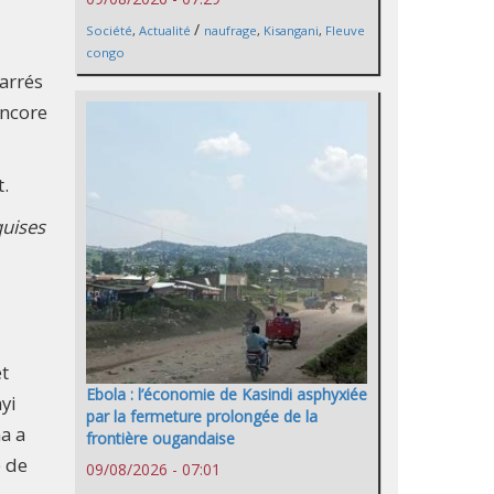
/
Société
,
Actualité
naufrage
,
Kisangani
,
Fleuve
congo
carrés
encore
t.
quises
et
Ebola : l’économie de Kasindi asphyxiée
yi
par la fermeture prolongée de la
a a
frontière ougandaise
e de
09/08/2026 - 07:01