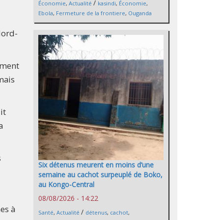
/
Économie
,
Actualité
kasindi
,
Économie
,
Ebola
,
Fermeture de la frontiere
,
Ouganda
Nord-
ement
mais
it
a
s
Six détenus meurent en moins d’une
semaine au cachot surpeuplé de Boko,
au Kongo-Central
08/08/2026 - 14:22
es à
/
Santé
,
Actualité
détenus
,
cachot
,