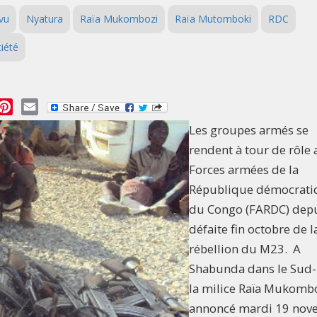
vu
Nyatura
Raïa Mukombozi
Raïa Mutomboki
RDC
iété
essage
Pinterest
Email
Les groupes armés se
rendent à tour de rôle
Forces armées de la
République démocrati
du Congo (FARDC) depu
défaite fin octobre de l
rébellion du M23. A
Shabunda dans le Sud-
la milice Raïa Mukombo
annoncé mardi 19 nov