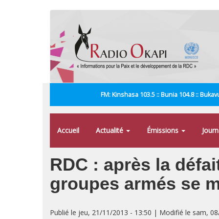
Aller
au
contenu
principal
FM: Kinshasa 103.5 :: Bunia 104.8 :: Bukavu
Accueil
Actualité
Émissions
Jour
RDC : après la défa
groupes armés se mu
Publié le jeu, 21/11/2013 - 13:50 | Modifié le sam, 0