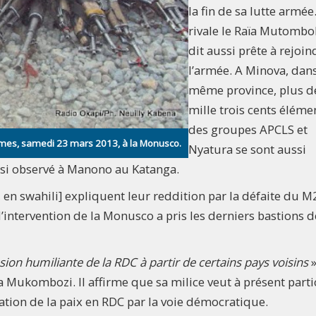
la fin de sa lutte armée
rivale le Raïa Mutombo
dit aussi prête à rejoin
l’armée. A Minova, dans
même province, plus d
mille trois cents éléme
des groupes APCLS et
rmes, samedi 23 mars 2013, à la Monusco.
Nyatura se sont aussi
i observé à Manono au Katanga.
 en swahili] expliquent leur reddition par la défaite du M
intervention de la Monusco a pris les derniers bastions d
ssion humiliante de la RDC à partir de certains pays voisins
»
 Mukombozi. Il affirme que sa milice veut à présent parti
dation de la paix en RDC par la voie démocratique.