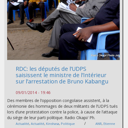
RDC: les députés de l’UDPS
saisissent le ministre de l’Intérieur
sur l’arrestation de Bruno Kabangu
09/01/2014 - 19:46
Des membres de l’opposition congolaise assistent, à la
cérémonie des hommages de deux militants de l’UDPS tués
lors d’une protestation contre la police, à cause de l’attaque
du siège de leur parti politique. Radio Okapi/ Ph.
/
Actualité
,
Actualité
,
Kinshasa
,
Politique
ANR
,
Etienne