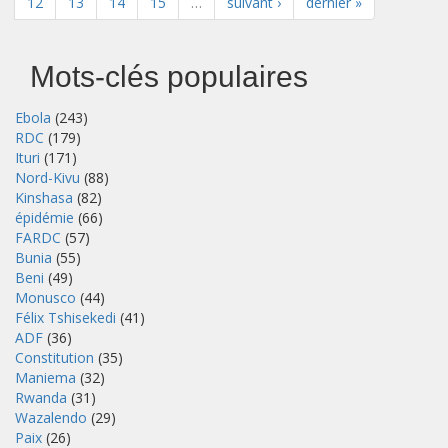
12
13
14
15
…
suivant ›
dernier »
Mots-clés populaires
Ebola
(243)
RDC
(179)
Ituri
(171)
Nord-Kivu
(88)
Kinshasa
(82)
épidémie
(66)
FARDC
(57)
Bunia
(55)
Beni
(49)
Monusco
(44)
Félix Tshisekedi
(41)
ADF
(36)
Constitution
(35)
Maniema
(32)
Rwanda
(31)
Wazalendo
(29)
Paix
(26)