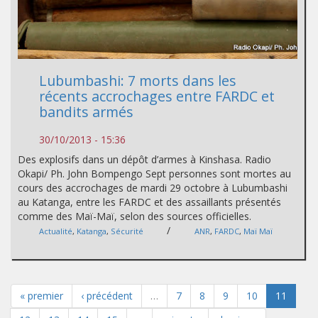
Lubumbashi: 7 morts dans les
récents accrochages entre FARDC et
bandits armés
30/10/2013 - 15:36
Des explosifs dans un dépôt d’armes à Kinshasa. Radio
Okapi/ Ph. John Bompengo Sept personnes sont mortes au
cours des accrochages de mardi 29 octobre à Lubumbashi
au Katanga, entre les FARDC et des assaillants présentés
comme des Maï-Maï, selon des sources officielles.
/
Actualité
,
Katanga
,
Sécurité
ANR
,
FARDC
,
Maï Maï
« premier
‹ précédent
…
7
8
9
10
11