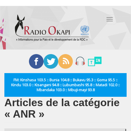
Aller
au
Toggle
contenu
navigation
principal
FM: Kinshasa 103.5 :: Bunia 104.8 :: Bukavu 95.3 :: Goma 95.5 ::
Kindu 103.0 :: Kisangani 94.8 :: Lubumbashi 95.8 :: Matadi 102.0 ::
Mbandaka 103.0 :: Mbuji-mayi 93.8
Articles de la catégorie
« ANR »