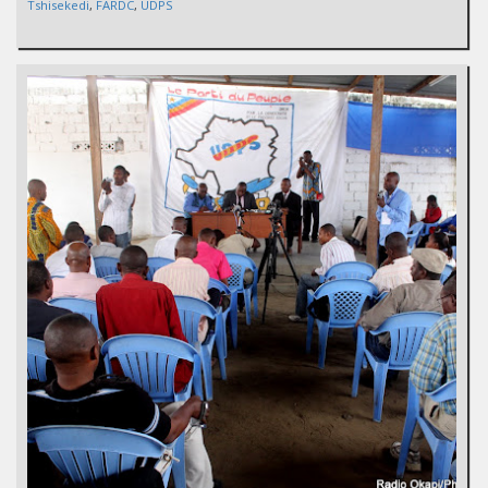
Tshisekedi
,
FARDC
,
UDPS