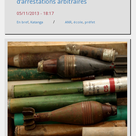
d’arrestations arbitraires
05/11/2013 - 18:17
/
En bref
,
Katanga
ANR
,
école
,
préfet