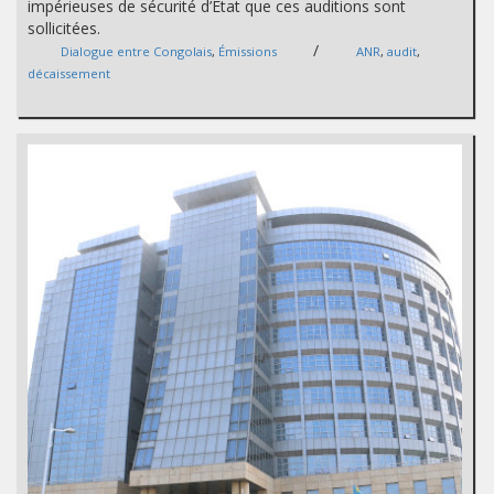
impérieuses de sécurité d’Etat que ces auditions sont
sollicitées.
/
Dialogue entre Congolais
,
Émissions
ANR
,
audit
,
décaissement