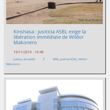
Kinshasa : jusiticia ASBL exige la
libération immédiate de Wildor
Makonero
19/11/2019 - 10:48
/
Justice
,
Actualité
ANR
,
jusiticia ASBL
,
Wildor
Makonero