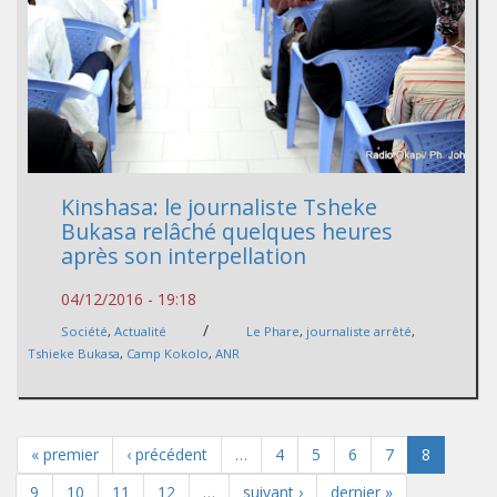
Kinshasa: le journaliste Tsheke
Bukasa relâché quelques heures
après son interpellation
04/12/2016 - 19:18
/
Société
,
Actualité
Le Phare
,
journaliste arrêté
,
Tshieke Bukasa
,
Camp Kokolo
,
ANR
« premier
‹ précédent
…
4
5
6
7
8
9
10
11
12
…
suivant ›
dernier »