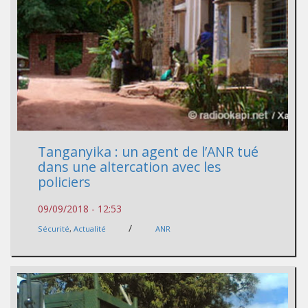
Tanganyika : un agent de l’ANR tué
dans une altercation avec les
policiers
09/09/2018 - 12:53
/
Sécurité
,
Actualité
ANR