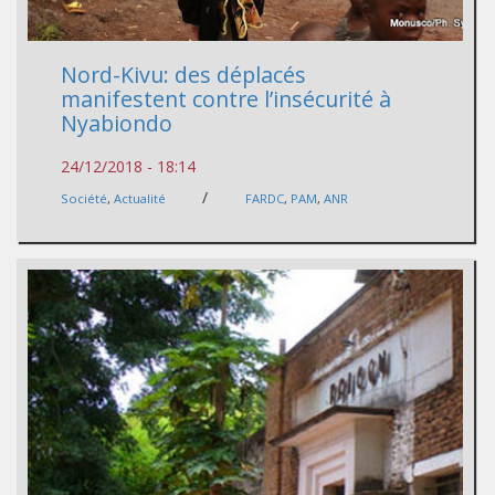
Nord-Kivu: des déplacés
manifestent contre l’insécurité à
Nyabiondo
24/12/2018 - 18:14
/
Société
,
Actualité
FARDC
,
PAM
,
ANR