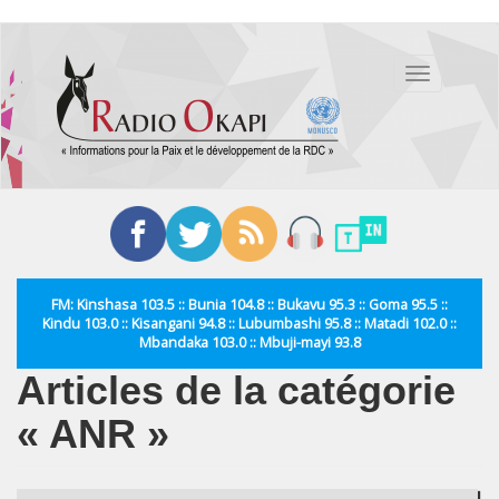
Aller
au
Toggle
contenu
navigation
principal
FM: Kinshasa 103.5 :: Bunia 104.8 :: Bukavu 95.3 :: Goma 95.5 ::
Kindu 103.0 :: Kisangani 94.8 :: Lubumbashi 95.8 :: Matadi 102.0 ::
Mbandaka 103.0 :: Mbuji-mayi 93.8
Articles de la catégorie
« ANR »