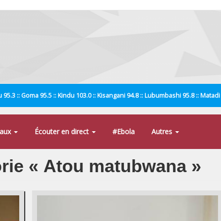
 95.3 :: Goma 95.5 :: Kindu 103.0 :: Kisangani 94.8 :: Lubumbashi 95.8 :: Matad
naux
Écouter en direct
#Ebola
Autres
gorie « Atou matubwana »