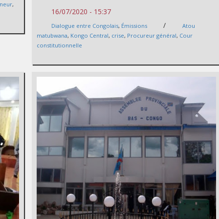
neur
,
16/07/2020 - 15:37
/
Dialogue entre Congolais
,
Émissions
Atou
matubwana
,
Kongo Central
,
crise
,
Procureur général
,
Cour
constitutionnelle