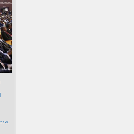
u
l
tes du