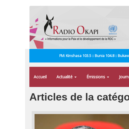
Aller
au
contenu
principal
FM: Kinshasa 103.5 :: Bunia 104.8 :: Bukavu
Accueil
Actualité
Émissions
Jour
Articles de la caté