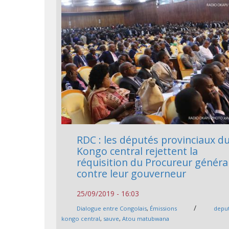
RDC : les députés provinciaux d
Kongo central rejettent la
réquisition du Procureur généra
contre leur gouverneur
25/09/2019 - 16:03
/
Dialogue entre Congolais
,
Émissions
depu
kongo central
,
sauve
,
Atou matubwana