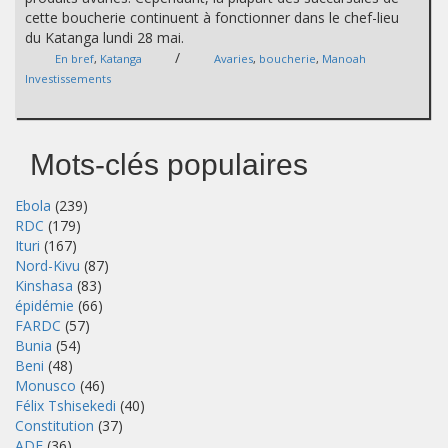
cette boucherie continuent à fonctionner dans le chef-lieu
du Katanga lundi 28 mai.
/
En bref
,
Katanga
Avaries
,
boucherie
,
Manoah
Investissements
Mots-clés populaires
Ebola
(239)
RDC
(179)
Ituri
(167)
Nord-Kivu
(87)
Kinshasa
(83)
épidémie
(66)
FARDC
(57)
Bunia
(54)
Beni
(48)
Monusco
(46)
Félix Tshisekedi
(40)
Constitution
(37)
ADF
(36)