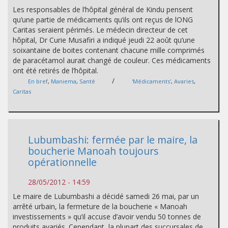
Les responsables de l’hôpital général de Kindu pensent
qu’une partie de médicaments qu’ils ont reçus de lONG
Caritas seraient périmés. Le médecin directeur de cet
hôpital, Dr Curie Musafiri a indiqué jeudi 22 août qu’une
soixantaine de boites contenant chacune mille comprimés
de paracétamol aurait changé de couleur. Ces médicaments
ont été retirés de l’hôpital.
/
En bref
,
Maniema
,
Santé
'Médicaments'
,
Avaries
,
Caritas
Lubumbashi: fermée par le maire, la
boucherie Manoah toujours
opérationnelle
28/05/2012 - 14:59
Le maire de Lubumbashi a décidé samedi 26 mai, par un
arrêté urbain, la fermeture de la boucherie « Manoah
investissements » qu’il accuse d’avoir vendu 50 tonnes de
produits avariés. Cependant, la plupart des succursales de