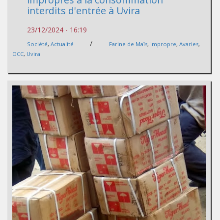
interdits d'entrée à Uvira
23/12/2024 - 16:19
/
Société
,
Actualité
Farine de Maïs
,
impropre
,
Avaries
,
OCC
,
Uvira