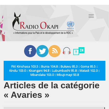
Aller
au
Toggle
contenu
navigation
principal
FM: Kinshasa 103.5 :: Bunia 104.8 :: Bukavu 95.3 :: Goma 95.5 ::
Kindu 103.0 :: Kisangani 94.8 :: Lubumbashi 95.8 :: Matadi 102.0 ::
Mbandaka 103.0 :: Mbuji-mayi 93.8
Articles de la catégorie
« Avaries »