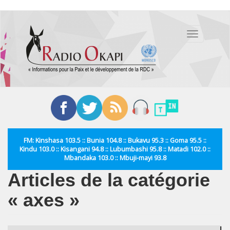
Aller
au
Toggle
contenu
navigation
principal
FM: Kinshasa 103.5 :: Bunia 104.8 :: Bukavu 95.3 :: Goma 95.5 ::
Kindu 103.0 :: Kisangani 94.8 :: Lubumbashi 95.8 :: Matadi 102.0 ::
Mbandaka 103.0 :: Mbuji-mayi 93.8
Articles de la catégorie
« axes »