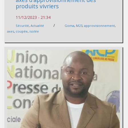
produits vivriers
11/12/2023 - 21:34
/
Sécurité
,
Actualité
Goma
,
M23
,
approvisionnement
,
axes
,
coupée
,
isolée