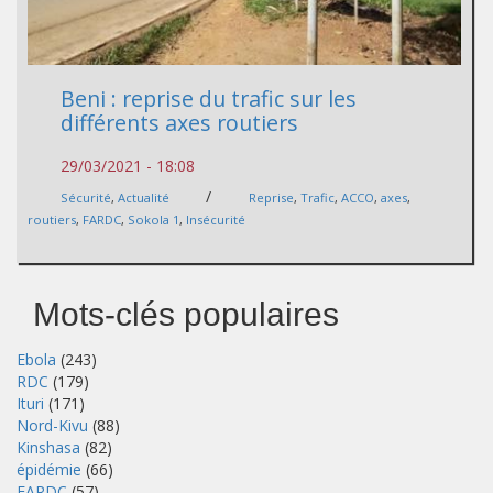
Beni : reprise du trafic sur les
différents axes routiers
29/03/2021 - 18:08
/
Sécurité
,
Actualité
Reprise
,
Trafic
,
ACCO
,
axes
,
routiers
,
FARDC
,
Sokola 1
,
Insécurité
Mots-clés populaires
Ebola
(243)
RDC
(179)
Ituri
(171)
Nord-Kivu
(88)
Kinshasa
(82)
épidémie
(66)
FARDC
(57)