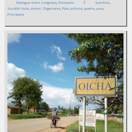
/
Dialogue entre Congolais
,
Émissions
Sud-Kivu
,
Société civile
,
atelier
,
Organisées
,
Plan
,
actions
,
quatre
,
axes
,
Principaux