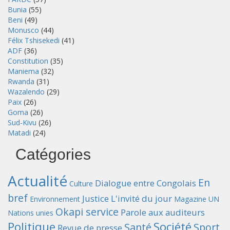
Bunia
(55)
Beni
(49)
Monusco
(44)
Félix Tshisekedi
(41)
ADF
(36)
Constitution
(35)
Maniema
(32)
Rwanda
(31)
Wazalendo
(29)
Paix
(26)
Goma
(26)
Sud-Kivu
(26)
Matadi
(24)
Catégories
Actualité
En
Dialogue entre Congolais
Culture
bref
Justice
L'invité du jour
Environnement
Magazine UN
Okapi service
Parole aux auditeurs
Nations unies
Politique
Société
Santé
Sport
Revue de presse