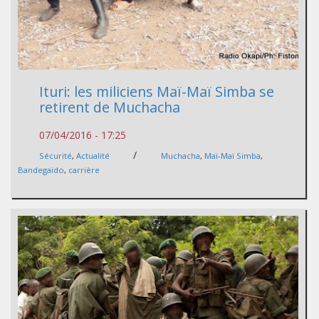
Ituri: les miliciens Maï-Maï Simba se
retirent de Muchacha
07/04/2016 - 17:25
/
Sécurité
,
Actualité
Muchacha
,
Maï-Maï Simba
,
Bandegaïdo
,
carrière