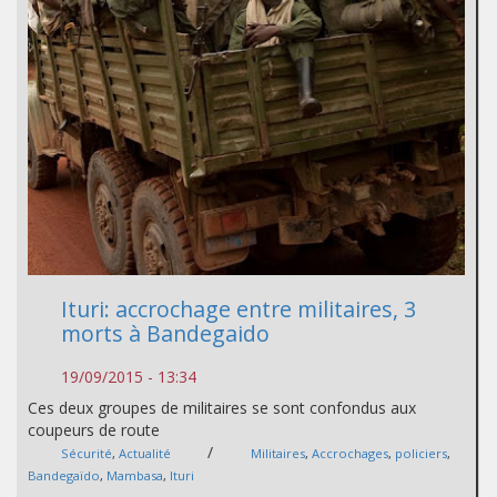
Ituri: accrochage entre militaires, 3
morts à Bandegaido
19/09/2015 - 13:34
Ces deux groupes de militaires se sont confondus aux
coupeurs de route
/
Sécurité
,
Actualité
Militaires
,
Accrochages
,
policiers
,
Bandegaïdo
,
Mambasa
,
Ituri