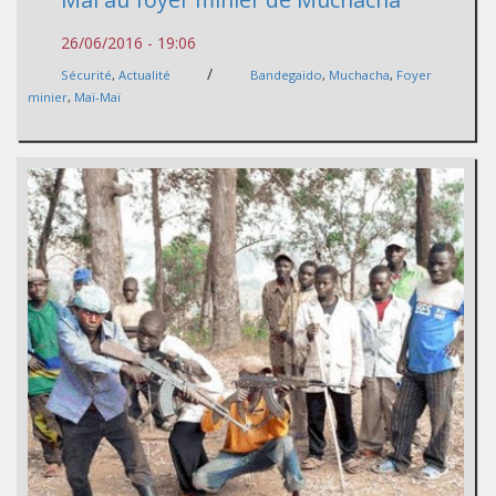
26/06/2016 - 19:06
/
Sécurité
,
Actualité
Bandegaïdo
,
Muchacha
,
Foyer
minier
,
Maï-Maï