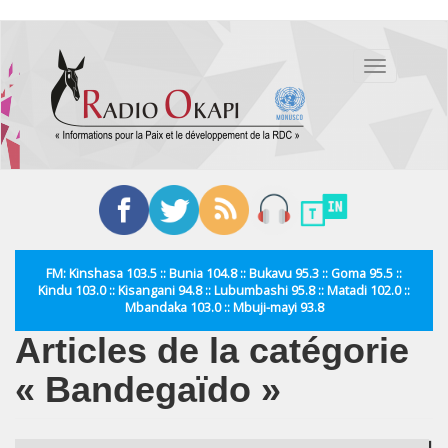
Aller
au
Toggle
contenu
navigation
principal
FM: Kinshasa 103.5 :: Bunia 104.8 :: Bukavu 95.3 :: Goma 95.5 ::
Kindu 103.0 :: Kisangani 94.8 :: Lubumbashi 95.8 :: Matadi 102.0 ::
Mbandaka 103.0 :: Mbuji-mayi 93.8
Articles de la catégorie
« Bandegaïdo »