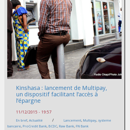
Kinshasa : lancement de Multipay,
un dispositif facilitant l’accès à
l’épargne
11/12/2015 - 19:57
/
En bref
,
Actualité
Lancement
,
Multipay
,
systeme
bancaire
,
ProCredit Bank
,
BCDC
,
Raw Bank
,
FN Bank