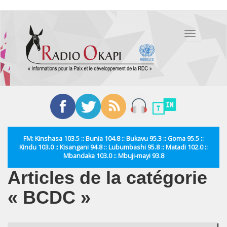
Aller
au
Toggle
contenu
navigation
principal
FM: Kinshasa 103.5 :: Bunia 104.8 :: Bukavu 95.3 :: Goma 95.5 ::
Kindu 103.0 :: Kisangani 94.8 :: Lubumbashi 95.8 :: Matadi 102.0 ::
Mbandaka 103.0 :: Mbuji-mayi 93.8
Articles de la catégorie
« BCDC »