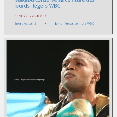
lourds- légers WBC
30/01/2022 - 07:13
/
Sport
,
Actualité
Junior Ilunga
,
ceinture WBC