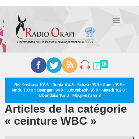
Aller
au
Toggle
contenu
navigation
principal
FM: Kinshasa 103.5 :: Bunia 104.8 :: Bukavu 95.3 :: Goma 95.5 ::
Kindu 103.0 :: Kisangani 94.8 :: Lubumbashi 95.8 :: Matadi 102.0 ::
Mbandaka 103.0 :: Mbuji-mayi 93.8
Articles de la catégorie
« ceinture WBC »