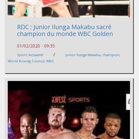
RDC : Junior Ilunga Makabu sacré
champion du monde WBC Golden
01/02/2020 - 09:35
/
Sport
,
Actualité
Junior Ilunga Makabu
,
champion
,
World Boxing Council
,
WBC