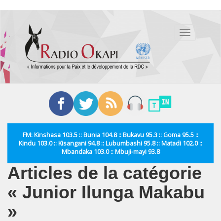
Aller
au
Toggle
contenu
navigation
principal
FM: Kinshasa 103.5 :: Bunia 104.8 :: Bukavu 95.3 :: Goma 95.5 ::
Kindu 103.0 :: Kisangani 94.8 :: Lubumbashi 95.8 :: Matadi 102.0 ::
Mbandaka 103.0 :: Mbuji-mayi 93.8
Articles de la catégorie
« Junior Ilunga Makabu
»