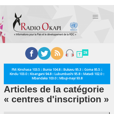
Aller
au
Toggle
contenu
navigation
principal
FM: Kinshasa 103.5 :: Bunia 104.8 :: Bukavu 95.3 :: Goma 95.5 ::
Kindu 103.0 :: Kisangani 94.8 :: Lubumbashi 95.8 :: Matadi 102.0 ::
Mbandaka 103.0 :: Mbuji-mayi 93.8
Articles de la catégorie
« centres d'inscription »