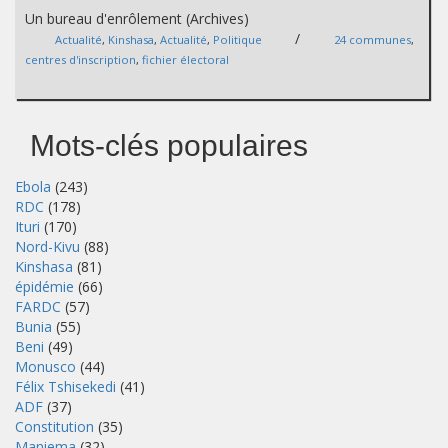
Un bureau d'enrôlement (Archives)
/
Actualité
,
Kinshasa
,
Actualité
,
Politique
24 communes
,
centres d'inscription
,
fichier électoral
Mots-clés populaires
Ebola
(243)
RDC
(178)
Ituri
(170)
Nord-Kivu
(88)
Kinshasa
(81)
épidémie
(66)
FARDC
(57)
Bunia
(55)
Beni
(49)
Monusco
(44)
Félix Tshisekedi
(41)
ADF
(37)
Constitution
(35)
Maniema
(32)