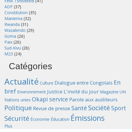
Félix Tshisekedi
(41)
ADF
(37)
Constitution
(35)
Maniema
(32)
Rwanda
(31)
Wazalendo
(29)
Goma
(26)
Paix
(26)
Sud-Kivu
(26)
M23
(24)
Catégories
Actualité
En
Dialogue entre Congolais
Culture
bref
Justice
L'invité du jour
Environnement
Magazine UN
Okapi service
Parole aux auditeurs
Nations unies
Politique
Société
Santé
Sport
Revue de presse
Émissions
Sécurité
Économie
Éducation
Plus