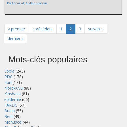
Partenariat
,
Collaboration
« premier
‹ précédent
1
2
3
suivant ›
dernier »
Mots-clés populaires
Ebola
(243)
RDC
(178)
Ituri
(171)
Nord-Kivu
(88)
Kinshasa
(81)
épidémie
(66)
FARDC
(57)
Bunia
(55)
Beni
(49)
Monusco
(44)