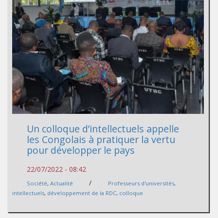
Un colloque d’intellectuels appelle
les Congolais à pratiquer la vertu
pour développer le pays
22/07/2022 - 08:42
/
Société
,
Actualité
Professeurs d'universités
,
intellectuels
,
développement de la RDC
,
colloque