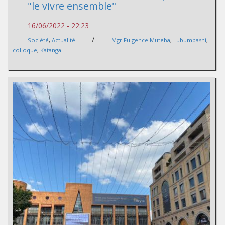
"le vivre ensemble"
16/06/2022 - 22:23
/
Société
,
Actualité
Mgr Fulgence Muteba
,
Lubumbashi
,
colloque
,
Katanga