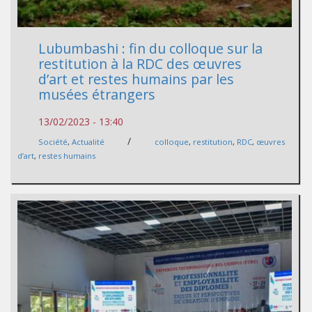
Lubumbashi : fin du colloque sur la
restitution à la RDC des œuvres
d’art et restes humains par les
musées étrangers
13/02/2023 - 13:40
/
Société
,
Actualité
colloque
,
restitution
,
RDC
,
œuvres
d’art
,
restes humains