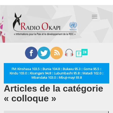
Aller
au
Toggle
contenu
navigation
principal
FM: Kinshasa 103.5 :: Bunia 104.8 :: Bukavu 95.3 :: Goma 95.5 ::
Kindu 103.0 :: Kisangani 94.8 :: Lubumbashi 95.8 :: Matadi 102.0 ::
Mbandaka 103.0 :: Mbuji-mayi 93.8
Articles de la catégorie
« colloque »