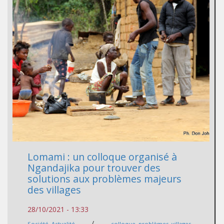
Lomami : un colloque organisé à
Ngandajika pour trouver des
solutions aux problèmes majeurs
des villages
28/10/2021 - 13:33
/
Société
,
Actualité
colloque
,
problèmes
,
villages