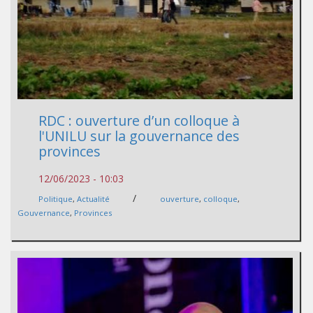
RDC : ouverture d’un colloque à
l'UNILU sur la gouvernance des
provinces
12/06/2023 - 10:03
/
Politique
,
Actualité
ouverture
,
colloque
,
Gouvernance
,
Provinces