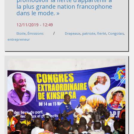
la plus grande nation francophone
dans le mode. »
12/11/2019 - 12:49
/
Etoile
,
Émissions
Drapeaux
,
patriote
,
fierté
,
Congolais
,
entrepreneur