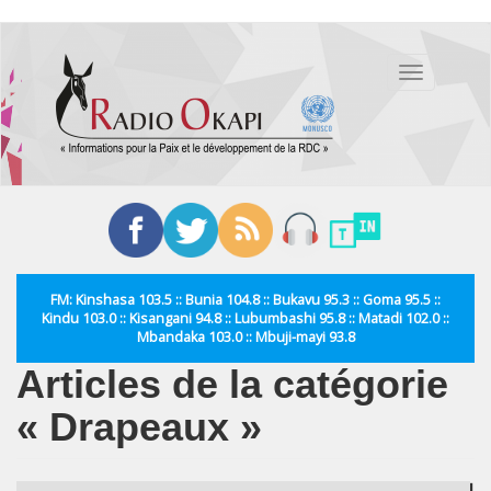
Aller
au
Toggle
contenu
navigation
principal
FM: Kinshasa 103.5 :: Bunia 104.8 :: Bukavu 95.3 :: Goma 95.5 ::
Kindu 103.0 :: Kisangani 94.8 :: Lubumbashi 95.8 :: Matadi 102.0 ::
Mbandaka 103.0 :: Mbuji-mayi 93.8
Articles de la catégorie
« Drapeaux »