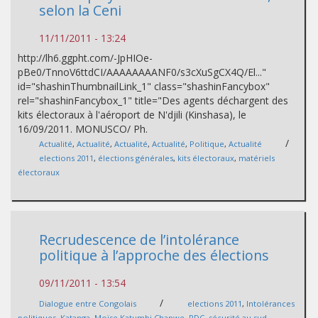
selon la Ceni
11/11/2011 - 13:24
http://lh6.ggpht.com/-JpHIOe-
pBe0/TnnoV6ttdCI/AAAAAAAANF0/s3cXuSgCX4Q/El..."
id="shashinThumbnailLink_1" class="shashinFancybox"
rel="shashinFancybox_1" title="Des agents déchargent des
kits électoraux à l'aéroport de N'djili (Kinshasa), le
16/09/2011. MONUSCO/ Ph.
/
Actualité
,
Actualité
,
Actualité
,
Actualité
,
Politique
,
Actualité
elections 2011
,
élections générales
,
kits électoraux
,
matériels
électoraux
Recrudescence de l’intolérance
politique à l’approche des élections
09/11/2011 - 13:54
/
Dialogue entre Congolais
elections 2011
,
Intolérances
politiques
,
Katanga
,
Moïse Katumbi Chapwe
,
RDC
,
sécurité au sud