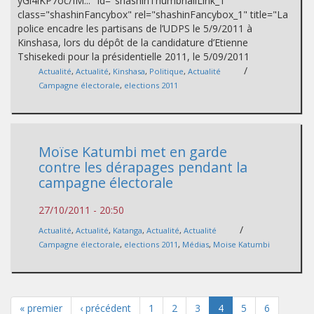
yGi4iKP7oc/IM..." id="shashinThumbnailLink_1"
class="shashinFancybox" rel="shashinFancybox_1" title="La
police encadre les partisans de l’UDPS le 5/9/2011 à
Kinshasa, lors du dépôt de la candidature d’Etienne
Tshisekedi pour la présidentielle 2011, le 5/09/2011
/
Actualité
,
Actualité
,
Kinshasa
,
Politique
,
Actualité
Campagne électorale
,
elections 2011
Moïse Katumbi met en garde
contre les dérapages pendant la
campagne électorale
27/10/2011 - 20:50
/
Actualité
,
Actualité
,
Katanga
,
Actualité
,
Actualité
Campagne électorale
,
elections 2011
,
Médias
,
Moise Katumbi
« premier
‹ précédent
1
2
3
4
5
6