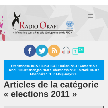
Aller
au
Toggle
contenu
navigation
principal
FM: Kinshasa 103.5 :: Bunia 104.8 :: Bukavu 95.3 :: Goma 95.5 ::
Kindu 103.0 :: Kisangani 94.8 :: Lubumbashi 95.8 :: Matadi 102.0 ::
Mbandaka 103.0 :: Mbuji-mayi 93.8
Articles de la catégorie
« elections 2011 »