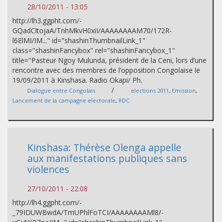
28/10/2011 - 13:05
http://lh3.ggpht.com/-
GQadCltojaA/TnhMkvH0xiI/AAAAAAAAM70/172R-
l6ElMI/IM..." id="shashinThumbnailLink_1"
class="shashinFancybox" rel="shashinFancybox_1"
title="Pasteur Ngoy Mulunda, président de la Ceni, lors d’une
rencontre avec des membres de l’opposition Congolaise le
19/09/2011 à Kinshasa. Radio Okapi/ Ph.
/
Dialogue entre Congolais
elections 2011
,
Emission
,
Lancement de la campagne electorale
,
RDC
Kinshasa: Thérèse Olenga appelle
aux manifestations publiques sans
violences
27/10/2011 - 22:08
http://lh4.ggpht.com/-
_79IDUWBwdA/TmUPhlFoTCI/AAAAAAAAMl8/-