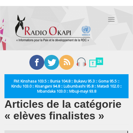
Aller
au
Toggle
contenu
navigation
principal
FM: Kinshasa 103.5 :: Bunia 104.8 :: Bukavu 95.3 :: Goma 95.5 ::
Kindu 103.0 :: Kisangani 94.8 :: Lubumbashi 95.8 :: Matadi 102.0 ::
Mbandaka 103.0 :: Mbuji-mayi 93.8
Articles de la catégorie
« elèves finalistes »