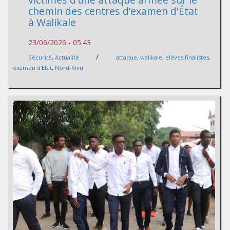
chemin des centres d’examen d'État
à Walikale
23/06/2026 - 05:43
/
Sécurité
,
Actualité
attaque
,
walikale
,
elèves finalistes
,
examen d'Etat
,
Nord-Kivu