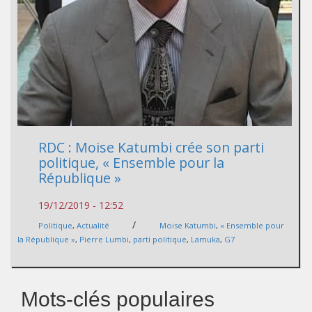
RDC : Moise Katumbi crée son parti
politique, « Ensemble pour la
République »
19/12/2019 - 12:52
/
Politique
,
Actualité
Moise Katumbi
,
« Ensemble pour
la République »
,
Pierre Lumbi
,
parti politique
,
Lamuka
,
G7
Mots-clés populaires