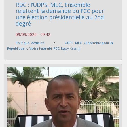
RDC : l’UDPS, MLC, Ensemble
rejettent la demande du FCC pour
une élection présidentielle au 2nd
degré
09/09/2020 - 09:42
/
Politique
,
Actualité
UDPS
,
MLC
,
« Ensemble pour la
République »
,
Moise Katumbi
,
FCC
,
Ngoy Kasanji