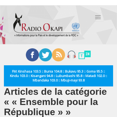
Aller
au
Toggle
contenu
navigation
principal
FM: Kinshasa 103.5 :: Bunia 104.8 :: Bukavu 95.3 :: Goma 95.5 ::
Kindu 103.0 :: Kisangani 94.8 :: Lubumbashi 95.8 :: Matadi 102.0 ::
Mbandaka 103.0 :: Mbuji-mayi 93.8
Articles de la catégorie
« « Ensemble pour la
République » »