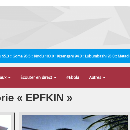
 95.3 :: Goma 95.5 :: Kindu 103.0 :: Kisangani 94.8 :: Lubumbashi 95.8 :: Matad
naux
Écouter en direct
#Ebola
Autres
orie « EPFKIN »