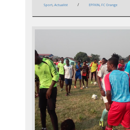
/
Sport
,
Actualité
EPFKIN
,
FC Orange