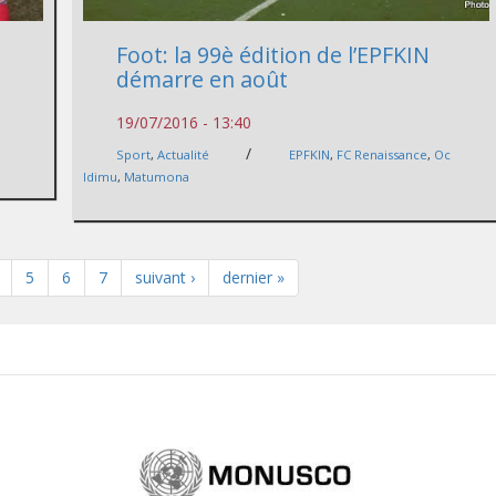
Foot: la 99è édition de l’EPFKIN
démarre en août
19/07/2016 - 13:40
/
Sport
,
Actualité
EPFKIN
,
FC Renaissance
,
Oc
Idimu
,
Matumona
5
6
7
suivant ›
dernier »