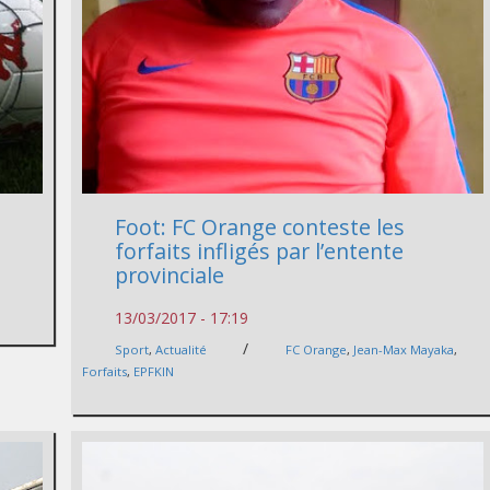
Foot: FC Orange conteste les
forfaits infligés par l’entente
provinciale
13/03/2017 - 17:19
/
Sport
,
Actualité
FC Orange
,
Jean-Max Mayaka
,
Forfaits
,
EPFKIN