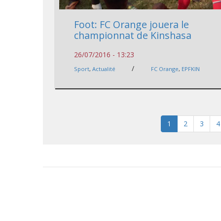
Foot: FC Orange jouera le
championnat de Kinshasa
26/07/2016 - 13:23
/
Sport
,
Actualité
FC Orange
,
EPFKIN
1
2
3
4