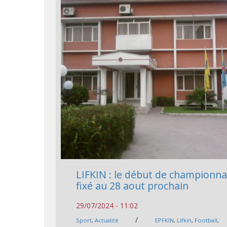
LIFKIN : le début de championna
fixé au 28 aout prochain
29/07/2024 - 11:02
/
Sport
,
Actualité
EPFKIN
,
Lifkin
,
Football
,