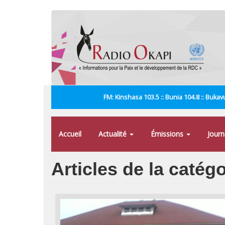
Aller
au
contenu
principal
FM: Kinshasa 103.5 :: Bunia 104.8 :: Bukavu
Accueil
Actualité
Émissions
Jour
Articles de la catég