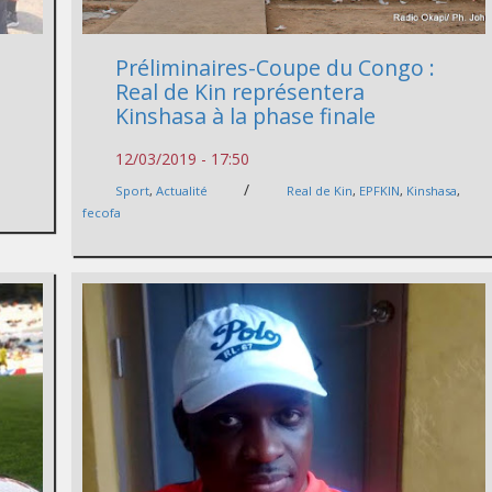
Préliminaires-Coupe du Congo :
Real de Kin représentera
Kinshasa à la phase finale
12/03/2019 - 17:50
/
Sport
,
Actualité
Real de Kin
,
EPFKIN
,
Kinshasa
,
fecofa