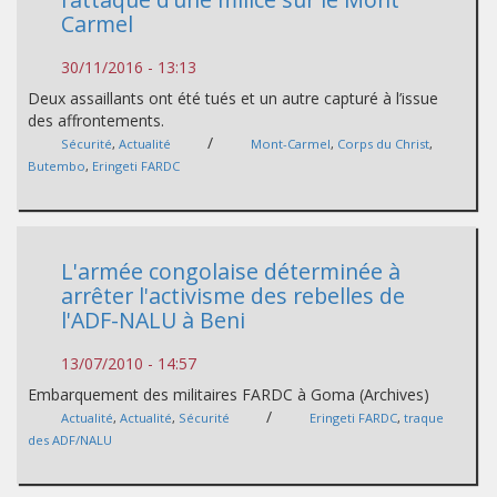
Carmel
30/11/2016 - 13:13
Deux assaillants ont été tués et un autre capturé à l’issue
des affrontements.
/
Sécurité
,
Actualité
Mont-Carmel
,
Corps du Christ
,
Butembo
,
Eringeti FARDC
L'armée congolaise déterminée à
arrêter l'activisme des rebelles de
l'ADF-NALU à Beni
13/07/2010 - 14:57
Embarquement des militaires FARDC à Goma (Archives)
/
Actualité
,
Actualité
,
Sécurité
Eringeti FARDC
,
traque
des ADF/NALU