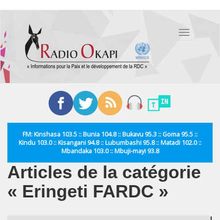
Aller
au
Toggle
contenu
navigation
principal
FM: Kinshasa 103.5 :: Bunia 104.8 :: Bukavu 95.3 :: Goma 95.5 ::
Kindu 103.0 :: Kisangani 94.8 :: Lubumbashi 95.8 :: Matadi 102.0 ::
Mbandaka 103.0 :: Mbuji-mayi 93.8
Articles de la catégorie
« Eringeti FARDC »