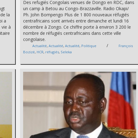
Des refugiés Congolais venues de Dongo en RDC, dans
ngt
un camp à Betou au Congo-Brazzaville. Radio Okapi/
de la
Ph. John Bompengo Plus de 1 800 nouveaux réfugiés
i a
centrafricains sont arrivés entre dimanche et lundi 16
 vie à
décembre à Zongo. Ce chiffre porte à environ 3 200 le
itaire
nombre de réfugiés centrafricains dans cette ville
congolaise.
/
Actualité
,
Actualité
,
Actualité
,
Politique
François
Bozizé
,
HCR
,
réfugiés
,
Seleka