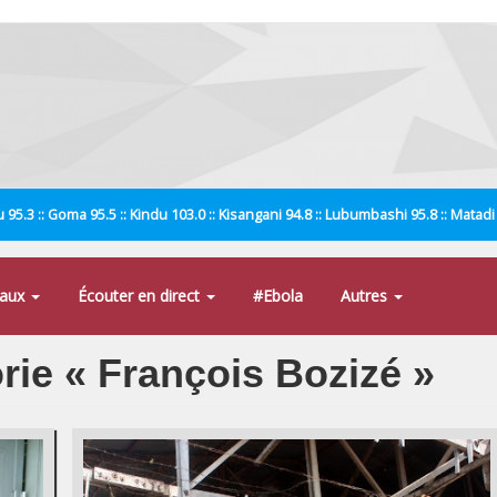
 95.3 :: Goma 95.5 :: Kindu 103.0 :: Kisangani 94.8 :: Lubumbashi 95.8 :: Matad
naux
Écouter en direct
#Ebola
Autres
orie « François Bozizé »