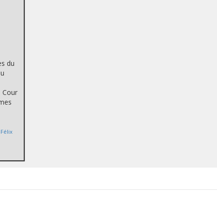
a
ès du
du
a Cour
imes
Félix