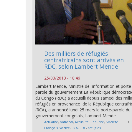
Des milliers de réfugiés
centrafricains sont arrivés en
RDC, selon Lambert Mende
25/03/2013 - 18:46
Lambert Mende, Ministre de l’information et porte
parole du gouvernement La République démocrat
du Congo (RDC) a accueilli depuis samedi des milli
réfugiés en provenance de la République centrafri
(RCA), a annoncé lundi 25 mars le porte-parole du
gouvernement congolais, Lambert Mende.
/
Actualité
,
National
,
Actualité
,
Sécurité
,
Société
François Bozizé
,
RCA
,
RDC
,
réfugiés