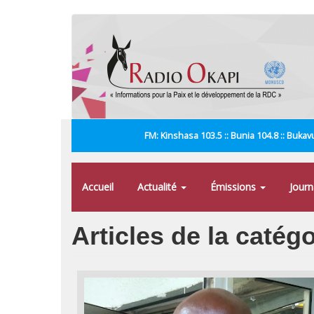
Aller
au
contenu
principal
FM: Kinshasa 103.5 :: Bunia 104.8 :: Bukavu
Accueil
Actualité
Émissions
Jour
Articles de la catég