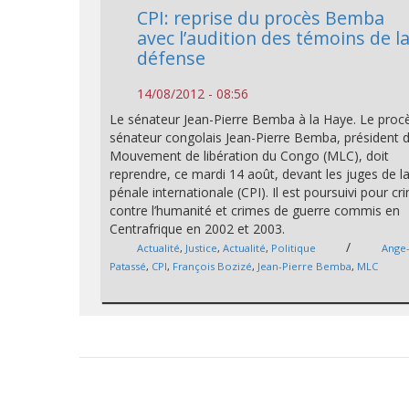
CPI: reprise du procès Bemba
avec l’audition des témoins de l
défense
14/08/2012 - 08:56
Le sénateur Jean-Pierre Bemba à la Haye. Le proc
sénateur congolais Jean-Pierre Bemba, président 
Mouvement de libération du Congo (MLC), doit
reprendre, ce mardi 14 août, devant les juges de l
pénale internationale (CPI). Il est poursuivi pour cr
contre l’humanité et crimes de guerre commis en
Centrafrique en 2002 et 2003.
/
Actualité
,
Justice
,
Actualité
,
Politique
Ange-
Patassé
,
CPI
,
François Bozizé
,
Jean-Pierre Bemba
,
MLC