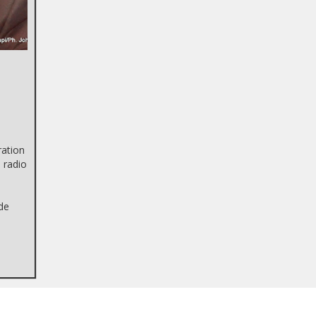
ration
 radio
 de