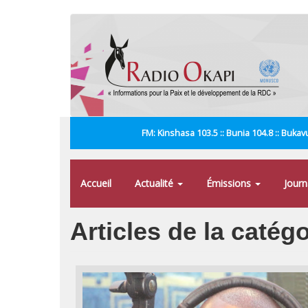
Aller
au
contenu
principal
FM: Kinshasa 103.5 :: Bunia 104.8 :: Bukavu
Accueil
Actualité
Émissions
Jour
Articles de la catég