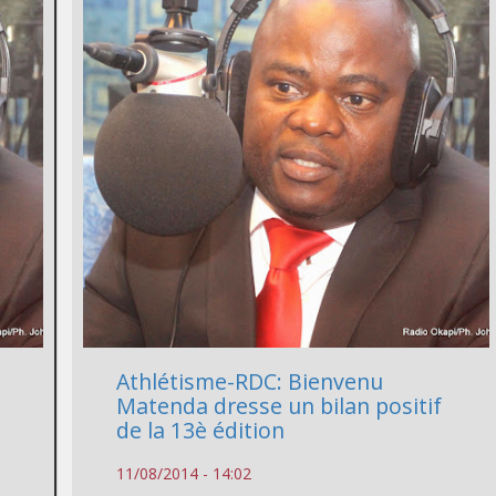
Athlétisme-RDC: Bienvenu
Matenda dresse un bilan positif
de la 13è édition
11/08/2014 - 14:02