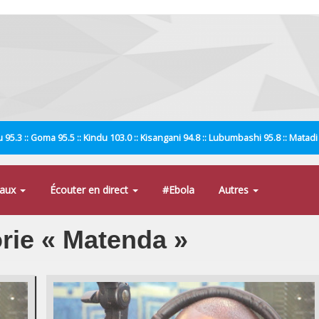
 95.3 :: Goma 95.5 :: Kindu 103.0 :: Kisangani 94.8 :: Lubumbashi 95.8 :: Matad
naux
Écouter en direct
#Ebola
Autres
orie « Matenda »