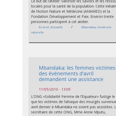
Le but de l’atelier: valoriser les savoirs et les ress
locales pour la santé de la population. Cette initiat
de l’Action Nature et Médecine (ANAMED) et la
Fondation Développement et Paix. Environ trente
personnes participent à cet atelier.
/
En bref
,
Actualité
Mbandaka
,
medecine
naturelle
Mbandaka: les femmes victimes
des événements d’avril
demandent une assistance
11/05/2010 - 13:09
L’ONG «Solidarité Femme de l’Equateur» fustige le 
que les victimes de l’attaque des insurgés survenue
avril dernier à Mbandaka ne soient pas assistées. 
secrétaire de cette ONG, Mme Annie Mputu,