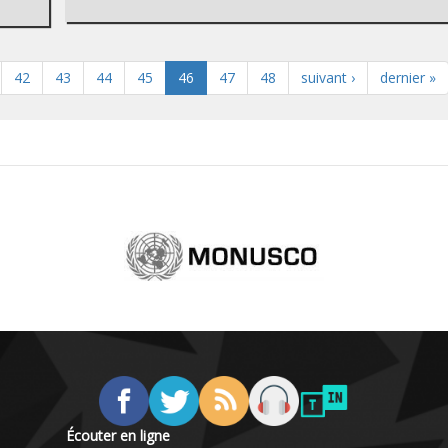
42
43
44
45
46
47
48
suivant ›
dernier »
Écouter en ligne