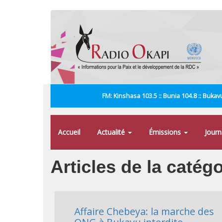
Aller
au
contenu
principal
FM: Kinshasa 103.5 :: Bunia 104.8 :: Bukavu
Accueil
Actualité
Émissions
Jour
Articles de la catég
Affaire Chebeya: la marche des