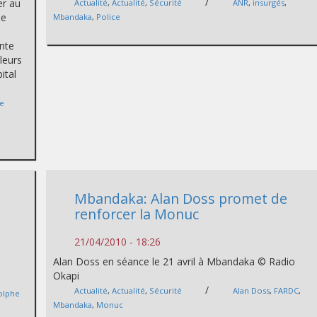
/
er au
Actualité
,
Actualité
,
Sécurité
ANR
,
insurgés
,
le
Mbandaka
,
Police
nte
leurs
ital
e
Mbandaka: Alan Doss promet de
renforcer la Monuc
21/04/2010 - 18:26
Alan Doss en séance le 21 avril à Mbandaka © Radio
Okapi
/
Actualité
,
Actualité
,
Sécurité
Alan Doss
,
FARDC
,
olphe
Mbandaka
,
Monuc