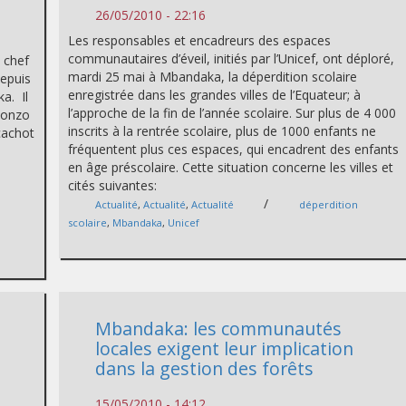
26/05/2010 - 22:16
Les responsables et encadreurs des espaces
communautaires d’éveil, initiés par l’Unicef, ont déploré,
 chef
mardi 25 mai à Mbandaka, la déperdition scolaire
depuis
enregistrée dans les grandes villes de l’Equateur; à
a. Il
l’approche de la fin de l’année scolaire. Sur plus de 4 000
Ebonzo
inscrits à la rentrée scolaire, plus de 1000 enfants ne
 cachot
fréquentent plus ces espaces, qui encadrent des enfants
en âge préscolaire. Cette situation concerne les villes et
cités suivantes:
/
Actualité
,
Actualité
,
Actualité
déperdition
scolaire
,
Mbandaka
,
Unicef
Mbandaka: les communautés
locales exigent leur implication
dans la gestion des forêts
15/05/2010 - 14:12