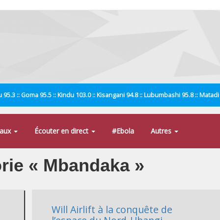
 95.3 :: Goma 95.5 :: Kindu 103.0 :: Kisangani 94.8 :: Lubumbashi 95.8 :: Matad
naux
Écouter en direct
#Ebola
Autres
orie « Mbandaka »
Will Airlift à la conquête de