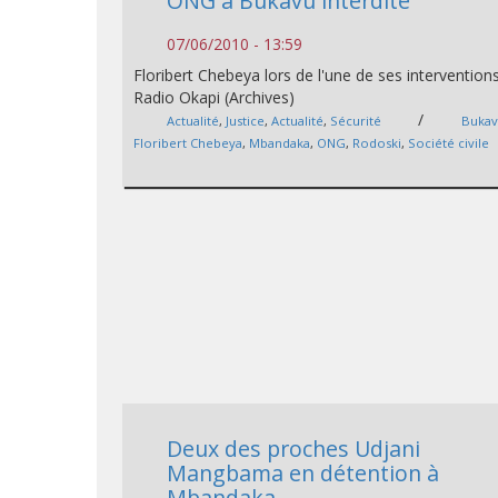
ONG à Bukavu interdite
07/06/2010 - 13:59
Floribert Chebeya lors de l'une de ses intervention
Radio Okapi (Archives)
/
Actualité
,
Justice
,
Actualité
,
Sécurité
Buka
Floribert Chebeya
,
Mbandaka
,
ONG
,
Rodoski
,
Société civile
Deux des proches Udjani
Mangbama en détention à
Mbandaka