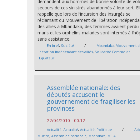
demandent aux hommes de bonne volonté de vol
secours de ces sinistrés abandonnés à leur sort. El
rappelle que lors de l’incursion des insurgés se
réclamant du Mouvement de libération indépenda
des alliés à Mbandaka, des femmes avaient perdu 
maris et les orphelins malades sont internés à l’hôp
sans assistance.
/
En bref
,
Société
Mbandaka
,
Mouvement d
libération indépendant des alliés
,
Solidarité Femme de
l'Equateur
Assemblée nationale: des
députés accusent le
gouvernement de fragiliser les
provinces
22/04/2010 - 00:12
/
Actualité
,
Actualité
,
Actualité
,
Politique
Ad
Muzito
,
Assemblée nationale
,
Mbandaka
,
MLIA