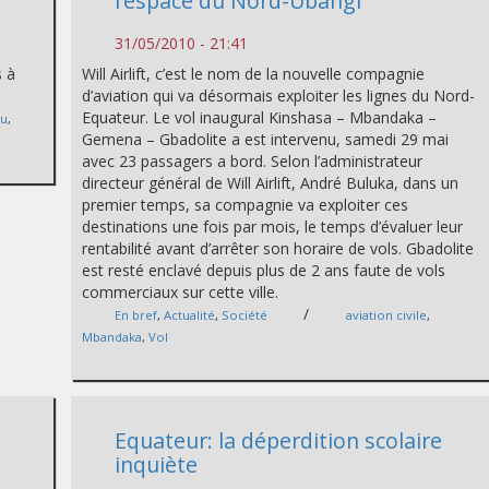
l’espace du Nord-Ubangi
31/05/2010 - 21:41
s à
Will Airlift, c’est le nom de la nouvelle compagnie
d’aviation qui va désormais exploiter les lignes du Nord-
Equateur. Le vol inaugural Kinshasa – Mbandaka –
vu
,
Gemena – Gbadolite a est intervenu, samedi 29 mai
avec 23 passagers a bord. Selon l’administrateur
directeur général de Will Airlift, André Buluka, dans un
premier temps, sa compagnie va exploiter ces
destinations une fois par mois, le temps d’évaluer leur
rentabilité avant d’arrêter son horaire de vols. Gbadolite
est resté enclavé depuis plus de 2 ans faute de vols
commerciaux sur cette ville.
/
En bref
,
Actualité
,
Société
aviation civile
,
Mbandaka
,
Vol
Equateur: la déperdition scolaire
inquiète