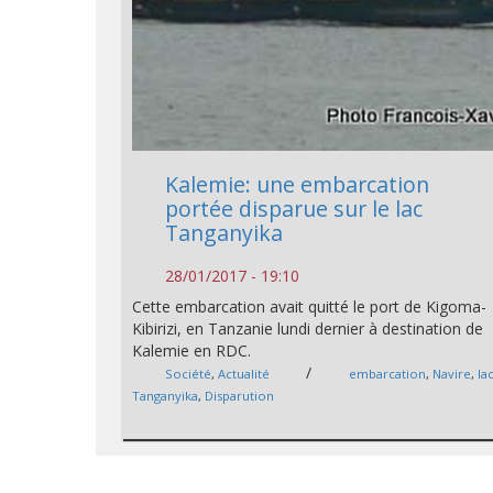
Kalemie: une embarcation
portée disparue sur le lac
Tanganyika
28/01/2017 - 19:10
Cette embarcation avait quitté le port de Kigoma-
Kibirizi, en Tanzanie lundi dernier à destination de
Kalemie en RDC.
/
Société
,
Actualité
embarcation
,
Navire
,
la
Tanganyika
,
Disparution