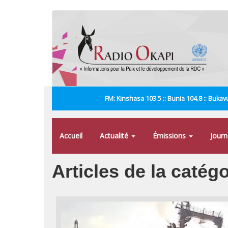
Aller
au
contenu
principal
FM: Kinshasa 103.5 :: Bunia 104.8 :: Bukavu
Accueil
Actualité
Émissions
Jour
Articles de la catégo