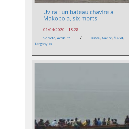
Uvira : un bateau chavire à
Makobola, six morts
01/04/2020 - 13:28
/
Société
,
Actualité
Kindu
,
Navire
,
fluvial
,
Tanganyika