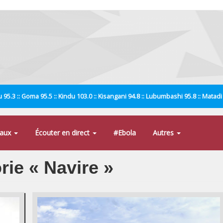
 95.3 :: Goma 95.5 :: Kindu 103.0 :: Kisangani 94.8 :: Lubumbashi 95.8 :: Matad
naux
Écouter en direct
#Ebola
Autres
rie « Navire »