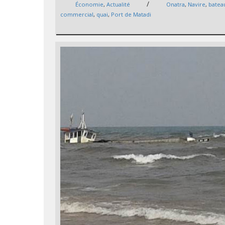
/
Économie
,
Actualité
Onatra
,
Navire
,
batea
commercial
,
quai
,
Port de Matadi