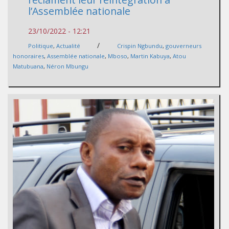
l’Assemblée nationale
23/10/2022 - 12:21
/
Politique
,
Actualité
Crispin Ngbundu
,
gouverneurs
honoraires
,
Assemblée nationale
,
Mboso
,
Martin Kabuya
,
Atou
Matubuana
,
Néron Mbungu