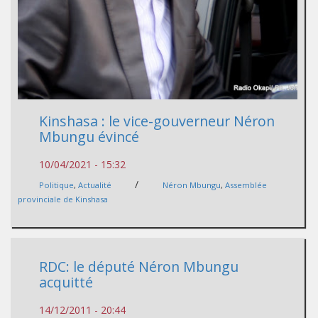
Kinshasa : le vice-gouverneur Néron
Mbungu évincé
10/04/2021 - 15:32
/
Politique
,
Actualité
Néron Mbungu
,
Assemblée
provinciale de Kinshasa
RDC: le député Néron Mbungu
acquitté
14/12/2011 - 20:44