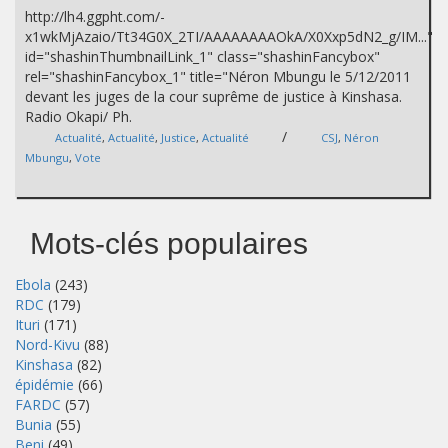
http://lh4.ggpht.com/-
x1wkMjAzaio/Tt34G0X_2TI/AAAAAAAAOkA/X0Xxp5dN2_g/IM..."
id="shashinThumbnailLink_1" class="shashinFancybox"
rel="shashinFancybox_1" title="Néron Mbungu le 5/12/2011
devant les juges de la cour suprême de justice à Kinshasa.
Radio Okapi/ Ph.
/
Actualité
,
Actualité
,
Justice
,
Actualité
CSJ
,
Néron
Mbungu
,
Vote
Mots-clés populaires
Ebola
(243)
RDC
(179)
Ituri
(171)
Nord-Kivu
(88)
Kinshasa
(82)
épidémie
(66)
FARDC
(57)
Bunia
(55)
Beni
(49)