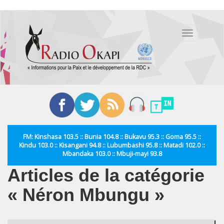
Aller
au
Toggle
contenu
navigation
principal
FM: Kinshasa 103.5 :: Bunia 104.8 :: Bukavu 95.3 :: Goma 95.5 ::
Kindu 103.0 :: Kisangani 94.8 :: Lubumbashi 95.8 :: Matadi 102.0 ::
Mbandaka 103.0 :: Mbuji-mayi 93.8
Articles de la catégorie
« Néron Mbungu »