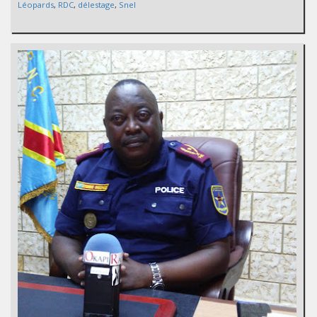
Léopards
,
RDC
,
délestage
,
Snel