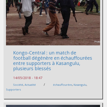
Kongo-Central : un match de
football dégénère en échauffourées
entre supporters à Kasangulu,
plusieurs blessés
14/05/2018 - 18:47
/
Société
,
Actualité
échauffourées
,
Kasangulu
,
Supporters