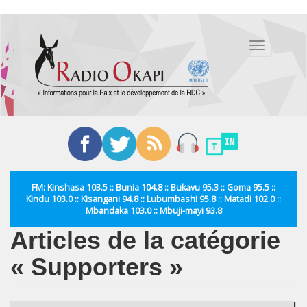
Aller
au
Toggle
contenu
navigation
principal
FM: Kinshasa 103.5 :: Bunia 104.8 :: Bukavu 95.3 :: Goma 95.5 ::
Kindu 103.0 :: Kisangani 94.8 :: Lubumbashi 95.8 :: Matadi 102.0 ::
Mbandaka 103.0 :: Mbuji-mayi 93.8
Articles de la catégorie
« Supporters »