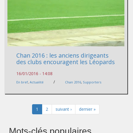
Chan 2016 : les anciens dirigeants
des clubs encouragent les Léopards
16/01/2016 - 14:08
/
En bref
,
Actualité
Chan 2016
,
Supporters
1
2
suivant ›
dernier »
Mots-clés populaires