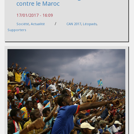
contre le Maroc
17/01/2017 - 16:09
/
Société
,
Actualité
CAN 2017
,
Léopads
,
Supporters