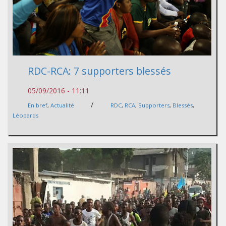
RDC-RCA: 7 supporters blessés
05/09/2016 - 11:11
/
En bref
,
Actualité
RDC
,
RCA
,
Supporters
,
Blessés
,
Léopards