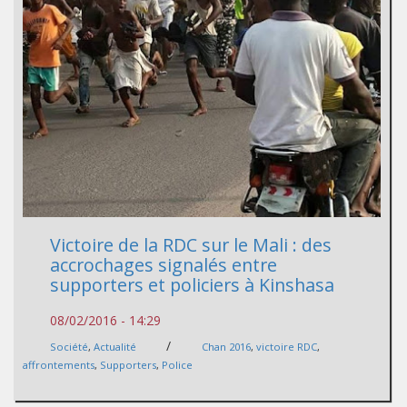
Victoire de la RDC sur le Mali : des
accrochages signalés entre
supporters et policiers à Kinshasa
08/02/2016 - 14:29
/
Société
,
Actualité
Chan 2016
,
victoire RDC
,
affrontements
,
Supporters
,
Police