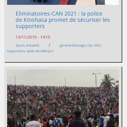
Eliminatoires-CAN 2021 : la police
de Kinshasa promet de sécuriser les
supporters
13/11/2019 - 14:19
/
Sport
,
Actualité
général Kasongo
,
Can 2021
,
Supporters
,
stade des Martyrs