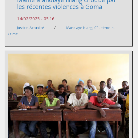
les récentes violences à Goma
14/02/2025 - 05:16
/
Justice
,
Actualité
Mandiaye Niang
,
CPI
,
témoin
,
Crime