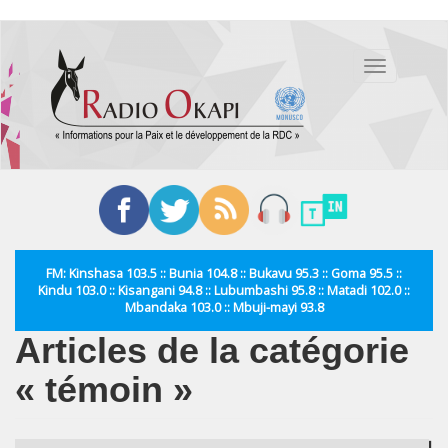
Aller
au
Toggle
contenu
navigation
principal
FM: Kinshasa 103.5 :: Bunia 104.8 :: Bukavu 95.3 :: Goma 95.5 ::
Kindu 103.0 :: Kisangani 94.8 :: Lubumbashi 95.8 :: Matadi 102.0 ::
Mbandaka 103.0 :: Mbuji-mayi 93.8
Articles de la catégorie
« témoin »