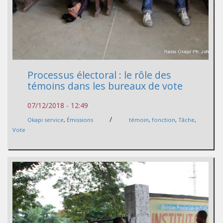
Processus électoral : le rôle des
témoins dans les bureaux de vote
07/12/2018 - 12:49
/
Okapi service
,
Émissions
témoin
,
fonction
,
Tâche
,
Vote