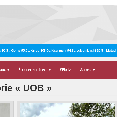
 95.3 :: Goma 95.5 :: Kindu 103.0 :: Kisangani 94.8 :: Lubumbashi 95.8 :: Matad
naux
Écouter en direct
#Ebola
Autres
orie « UOB »