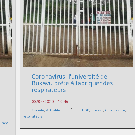
Coronavirus: l'université de
Bukavu prête à fabriquer des
respirateurs
03/04/2020 - 10:46
/
Société
,
Actualité
UOB
,
Bukavu
,
Coronavirus
,
respirateurs
U
,
Théo