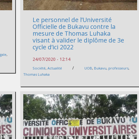
Le personnel de l’Université
Officielle de Bukavu contre la
mesure de Thomas Luhaka
visant à valider le diplôme de 3e
cycle d’ici 2022
gale
,
24/07/2020 - 12:14
/
Société
,
Actualité
UOB
,
Bukavu
,
professeurs
,
Thomas Luhaka