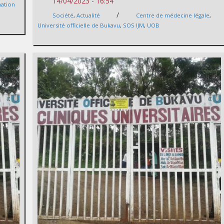
14/04/2023 - 16:54
ation
/
Société
,
Actualité
Centre de médecine légale
,
Université officielle de Bukavu
,
SOS IJM
,
UOB