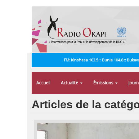
Aller
au
contenu
principal
FM: Kinshasa 103.5 :: Bunia 104.8 :: Bukavu
Accueil
Actualité
Émissions
Jour
Articles de la catég