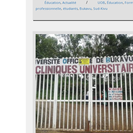
/
Éducation
,
Actualité
UOB
,
Éducation
,
Form
professionnelle
,
étudiants
,
Bukavu
,
Sud-Kivu