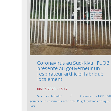
Coronavirus au Sud-Kivu : l'UOB
présente au gouverneur un
respirateur artificiel fabriqué
localement
06/05/2020 - 15:47
/
Sciences
,
Actualité
Coronavirus
,
UOB
,
ES
gouverneur
,
respirateur artificiel
,
FPI
,
gel hydro-alcoolique
,
Kasi