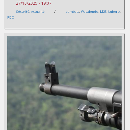
27/10/2025 - 19:07
/
Sécurité
,
Actualité
combats
,
Wazalendo
,
M23
,
Lubero
,
RDC