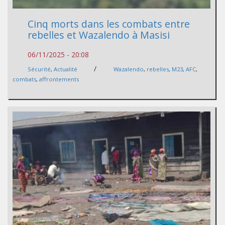
Cinq morts dans les combats entre
rebelles et Wazalendo à Masisi
06/11/2025 - 20:08
/
Sécurité
,
Actualité
Wazalendo
,
rebelles
,
M23
,
AFC
,
combats
,
affrontements