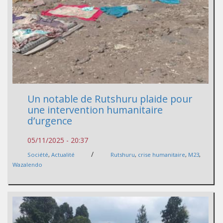
Un notable de Rutshuru plaide pour
une intervention humanitaire
d’urgence
05/11/2025 - 20:37
/
Société
,
Actualité
Rutshuru
,
crise humanitaire
,
M23
,
Wazalendo