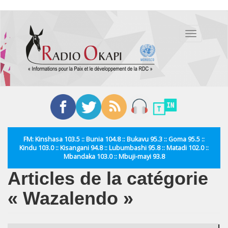
Aller
au
Toggle
contenu
navigation
principal
FM: Kinshasa 103.5 :: Bunia 104.8 :: Bukavu 95.3 :: Goma 95.5 ::
Kindu 103.0 :: Kisangani 94.8 :: Lubumbashi 95.8 :: Matadi 102.0 ::
Mbandaka 103.0 :: Mbuji-mayi 93.8
Articles de la catégorie
« Wazalendo »