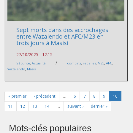
Sept morts dans des accrochages
entre Wazalendo et AFC/M23 en
trois jours à Masisi
27/10/2025 - 12:15
/
Sécurité
,
Actualité
combats
,
rebelles
,
M23
,
AFC
,
Wazalendo
,
Masisi
« premier
‹ précédent
…
6
7
8
9
10
11
12
13
14
…
suivant ›
dernier »
Mots-clés populaires