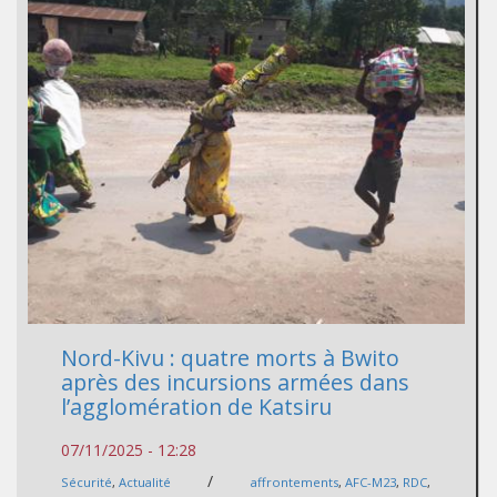
Nord-Kivu : quatre morts à Bwito
après des incursions armées dans
l’agglomération de Katsiru
07/11/2025 - 12:28
/
Sécurité
,
Actualité
affrontements
,
AFC-M23
,
RDC
,