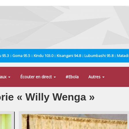
 95.3 :: Goma 95.5 :: Kindu 103.0 :: Kisangani 94.8 :: Lubumbashi 95.8 :: Matad
naux
Écouter en direct
#Ebola
Autres
orie « Willy Wenga »