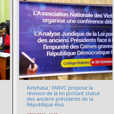
Kinshasa : l’ANVC propose la
révision de la loi portant statut
des anciens présidents de la
République élus