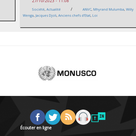
27/10/2023 - 11:08
/
Société
,
Actualité
ANVC
,
Mhyrand Mulumba
,
Willy
Wenga
,
Jacques Djoli
,
Anciens chefs d'Etat
,
Loi
Écouter en ligne