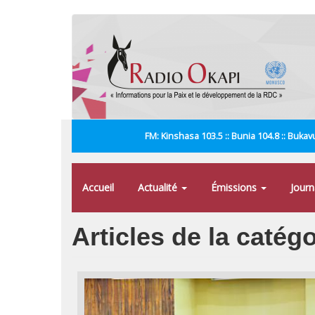
Aller
au
contenu
principal
FM: Kinshasa 103.5 :: Bunia 104.8 :: Bukavu
Accueil
Actualité
Émissions
Jour
Articles de la catég