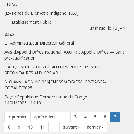
FNPSS
(Ex-Fonds du Bien-être Indigène, F.B.I)
Etablissement Public
Kinshasa, le 13 JAN
2026
L ' Administrateur Directeur Général
Avis d’Appel d'Offres National (AAON) d’Appel d'Offres — Sans
pré-qualification
L'ACQUISITION DES GENITEURS POUR LES SITES
SECONDAIRES AUX CPEJAB
N O Avis : AON N0 006[FNPSS/ADG/FS/UCP/PABEA-
COBALT/2025
Pays : République Démocratique du Congo
14/01/2026 - 14:18
« premier
‹ précédent
…
3
4
5
6
7
8
9
10
11
…
suivant ›
dernier »