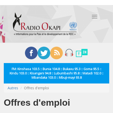
Aller
au
Toggle
contenu
navigation
principal
FM: Kinshasa 103.5 :: Bunia 104.8 :: Bukavu 95.3 :: Goma 95.5 ::
Kindu 103.0 :: Kisangani 94.8 :: Lubumbashi 95.8 :: Matadi 102.0 ::
Mbandaka 103.0 :: Mbuji-mayi 93.8
Autres
Offres d'emploi
Offres d'emploi