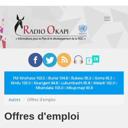
Aller
au
Toggle
contenu
navigation
principal
FM: Kinshasa 103.5 :: Bunia 104.8 :: Bukavu 95.3 :: Goma 95.5 ::
Kindu 103.0 :: Kisangani 94.8 :: Lubumbashi 95.8 :: Matadi 102.0 ::
Mbandaka 103.0 :: Mbuji-mayi 93.8
Autres
Offres d'emploi
Offres d'emploi