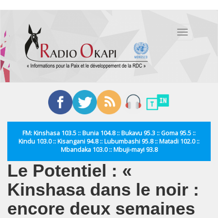
Aller
au
Toggle
contenu
navigation
principal
FM: Kinshasa 103.5 :: Bunia 104.8 :: Bukavu 95.3 :: Goma 95.5 ::
Kindu 103.0 :: Kisangani 94.8 :: Lubumbashi 95.8 :: Matadi 102.0 ::
Mbandaka 103.0 :: Mbuji-mayi 93.8
Le Potentiel : «
Kinshasa dans le noir :
encore deux semaines