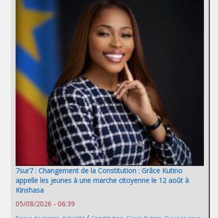
7sur7 : Changement de la Constitution : Grâce Kutino
appelle les jeunes à une marche citoyenne le 12 août à
Kinshasa
05/08/2026 - 06:39
/
Revue de presse
,
Actualité
Constitution
,
Grace Kutino
,
Oui je le veux
,