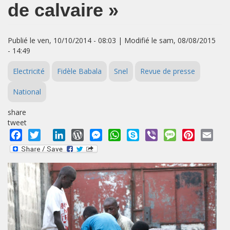
de calvaire »
Publié le ven, 10/10/2014 - 08:03 | Modifié le sam, 08/08/2015
- 14:49
Electricité
Fidèle Babala
Snel
Revue de presse
National
share
tweet
Facebook
Twitter
LinkedIn
WordPress
Messenger
WhatsApp
Skype
Viber
Message
Pinterest
Emai