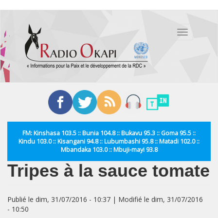
Aller
au
Toggle
contenu
navigation
principal
FM: Kinshasa 103.5 :: Bunia 104.8 :: Bukavu 95.3 :: Goma 95.5 ::
Kindu 103.0 :: Kisangani 94.8 :: Lubumbashi 95.8 :: Matadi 102.0 ::
Mbandaka 103.0 :: Mbuji-mayi 93.8
Tripes à la sauce tomate
Publié le dim, 31/07/2016 - 10:37 | Modifié le dim, 31/07/2016
- 10:50