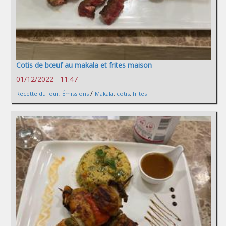
Cotis de bœuf au makala et frites maison
01/12/2022 - 11:47
/
Recette du jour
,
Émissions
Makala
,
cotis
,
frites