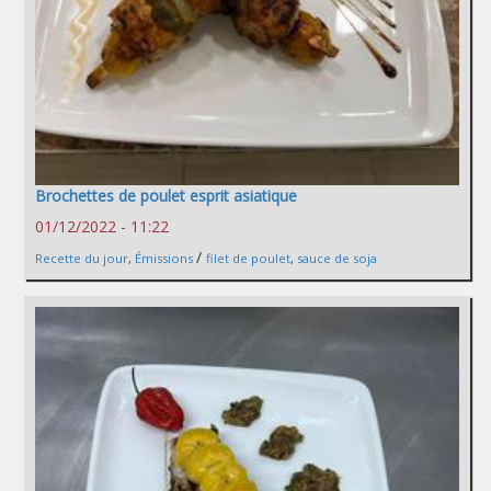
Brochettes de poulet esprit asiatique
01/12/2022 - 11:22
/
Recette du jour
,
Émissions
filet de poulet
,
sauce de soja