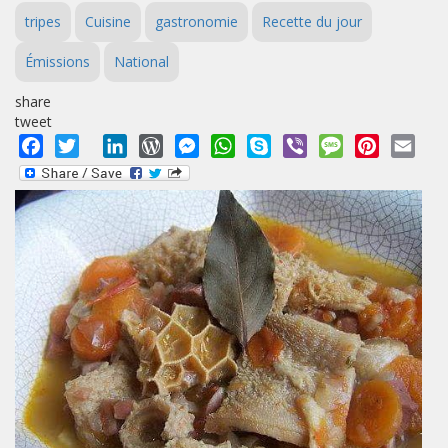
tripes
Cuisine
gastronomie
Recette du jour
Émissions
National
share
tweet
Facebook
Twitter
LinkedIn
WordPress
Messenger
WhatsApp
Skype
Viber
Message
Pinterest
Emai