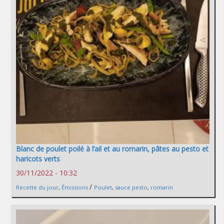
Blanc de poulet poilé à l’ail et au romarin, pâtes au pesto et
haricots verts
30/11/2022 - 10:32
/
Recette du jour
,
Émissions
Poulet
,
sauce pesto
,
romarin