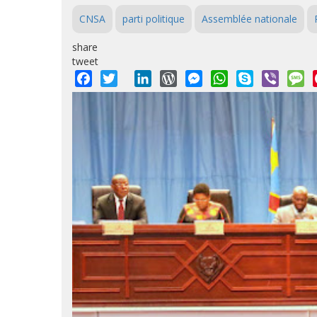
CNSA
parti politique
Assemblée nationale
share
tweet
Facebook
Twitter
LinkedIn
WordPress
Messenger
WhatsApp
Skype
Viber
M