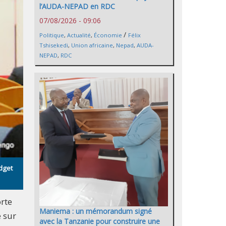
l’AUDA-NEPAD en RDC
07/08/2026 - 09:06
/
Politique
,
Actualité
,
Économie
Félix
Tshisekedi
,
Union africaine
,
Nepad
,
AUDA-
NEPAD
,
RDC
dget
orte
Maniema : un mémorandum signé
e sur
avec la Tanzanie pour construire une