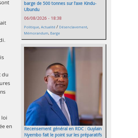
sont
barge de 500 tonnes sur l’axe Kindu-
Ubundu
06/08/2026 - 18:38
ait
/
Politique
,
Actualité
Désenclavement
,
Mémorandum
,
Barge
di.
is
t du
eures
ans
 loi
née en
Recensement général en RDC : Guylain
Nyembo fait le point sur les préparatifs