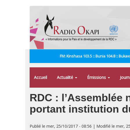
Aller
au
contenu
principal
FM: Kinshasa 103.5 :: Bunia 104.8 :: Bukavu
Accueil
Actualité
Émissions
Jour
RDC : l’Assemblée na
portant institution
Publié le mer, 25/10/2017 - 08:56 | Modifié le mer, 2