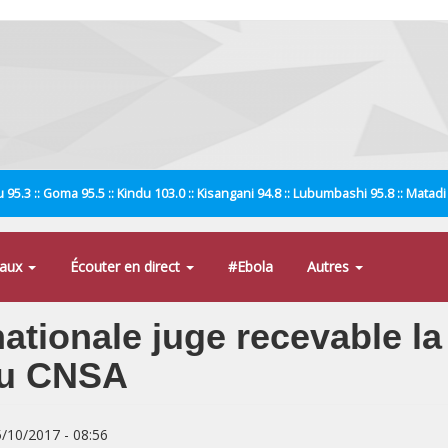
 95.3 :: Goma 95.5 :: Kindu 103.0 :: Kisangani 94.8 :: Lubumbashi 95.8 :: Matad
naux
Écouter en direct
#Ebola
Autres
tionale juge recevable la 
 du CNSA
5/10/2017 - 08:56