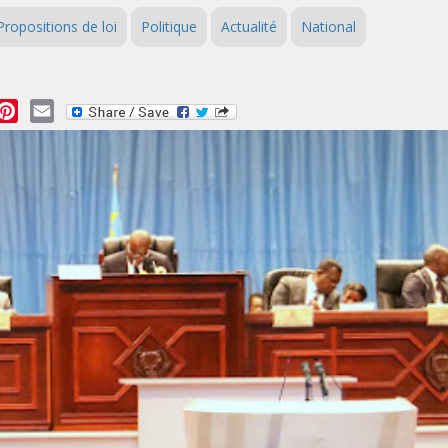
Propositions de loi
Politique
Actualité
National
essage
Pinterest
Email