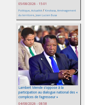
05/08/2026 - 15:01
/
Politique
,
Actualité
Kinshasa
,
Aménagement
du territoire
,
Jean Lucien Busa
Lambert Mende s’oppose à la
participation au dialogue national des «
complices de l’agresseur »
04/08/2026 - 08:58