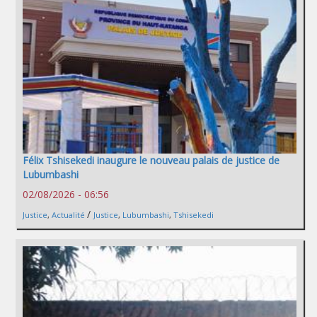
Félix Tshisekedi inaugure le nouveau palais de justice de
Lubumbashi
02/08/2026 - 06:56
/
Justice
,
Actualité
Justice
,
Lubumbashi
,
Tshisekedi