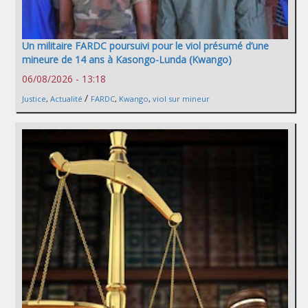
Un militaire FARDC poursuivi pour le viol présumé d’une
mineure de 14 ans à Kasongo-Lunda (Kwango)
06/08/2026 - 13:18
/
Justice
,
Actualité
FARDC
,
Kwango
,
viol sur mineur