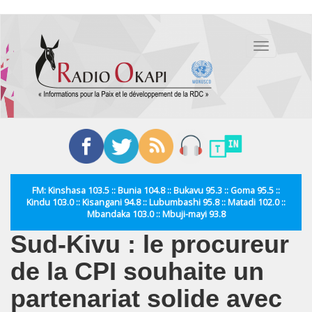
Aller
au
Toggle
contenu
navigation
principal
FM: Kinshasa 103.5 :: Bunia 104.8 :: Bukavu 95.3 :: Goma 95.5 ::
Kindu 103.0 :: Kisangani 94.8 :: Lubumbashi 95.8 :: Matadi 102.0 ::
Mbandaka 103.0 :: Mbuji-mayi 93.8
Sud-Kivu : le procureur
de la CPI souhaite un
partenariat solide avec