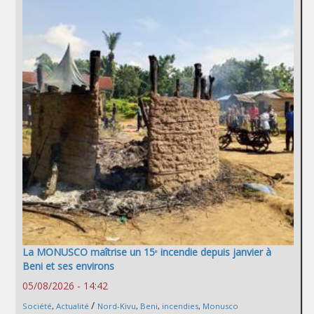
La MONUSCO maîtrise un 15ᵉ incendie depuis janvier à
Beni et ses environs
05/08/2026 - 14:42
/
Société
,
Actualité
Nord-Kivu
,
Beni
,
incendies
,
Monusco