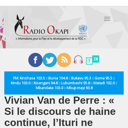
Aller
au
Toggle
contenu
navigation
principal
FM: Kinshasa 103.5 :: Bunia 104.8 :: Bukavu 95.3 :: Goma 95.5 ::
Kindu 103.0 :: Kisangani 94.8 :: Lubumbashi 95.8 :: Matadi 102.0 ::
Mbandaka 103.0 :: Mbuji-mayi 93.8
Vivian Van de Perre : «
Si le discours de haine
continue, l’Ituri ne