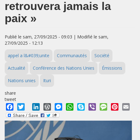
retrouvera jamais la
paix »
Publié le sam, 27/09/2025 - 09:03 | Modifié le sam,
27/09/2025 - 12:13
appel a l&#039;unite
Communautés
Société
Actualité
Conférence des Nations Unies
Émissions
Nations unies
Ituri
share
tweet
Facebook
Twitter
LinkedIn
WordPress
Messenger
WhatsApp
Skype
Viber
Message
Pinterest
Emai