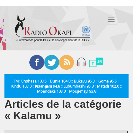
Aller
au
Toggle
contenu
navigation
principal
FM: Kinshasa 103.5 :: Bunia 104.8 :: Bukavu 95.3 :: Goma 95.5 ::
Kindu 103.0 :: Kisangani 94.8 :: Lubumbashi 95.8 :: Matadi 102.0 ::
Mbandaka 103.0 :: Mbuji-mayi 93.8
Articles de la catégorie
« Kalamu »