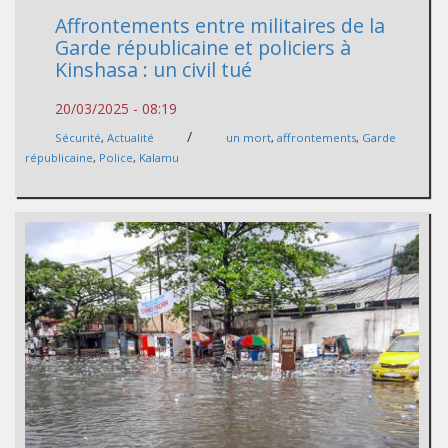
Affrontements entre militaires de la
Garde républicaine et policiers à
Kinshasa : un civil tué
20/03/2025 - 08:19
/
Sécurité
,
Actualité
un mort
,
affrontements
,
Garde
républicaine
,
Police
,
Kalamu