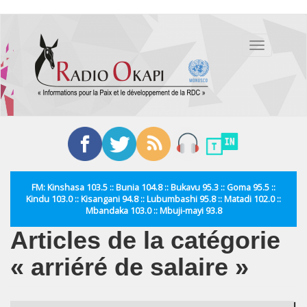
Aller
au
Toggle
contenu
navigation
principal
FM: Kinshasa 103.5 :: Bunia 104.8 :: Bukavu 95.3 :: Goma 95.5 ::
Kindu 103.0 :: Kisangani 94.8 :: Lubumbashi 95.8 :: Matadi 102.0 ::
Mbandaka 103.0 :: Mbuji-mayi 93.8
Articles de la catégorie
« arriéré de salaire »