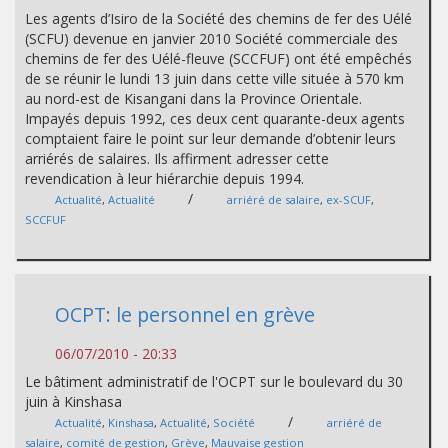
Les agents d’Isiro de la Société des chemins de fer des Uélé
(SCFU) devenue en janvier 2010 Société commerciale des
chemins de fer des Uélé-fleuve (SCCFUF) ont été empêchés
de se réunir le lundi 13 juin dans cette ville située à 570 km
au nord-est de Kisangani dans la Province Orientale.
Impayés depuis 1992, ces deux cent quarante-deux agents
comptaient faire le point sur leur demande d’obtenir leurs
arriérés de salaires. Ils affirment adresser cette
revendication à leur hiérarchie depuis 1994.
/
Actualité
,
Actualité
arriéré de salaire
,
ex-SCUF
,
SCCFUF
OCPT: le personnel en grève
06/07/2010 - 20:33
Le bâtiment administratif de l'OCPT sur le boulevard du 30
juin à Kinshasa
/
Actualité
,
Kinshasa
,
Actualité
,
Société
arriéré de
salaire
,
comité de gestion
,
Grève
,
Mauvaise gestion