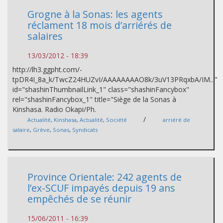
Grogne à la Sonas: les agents
réclament 18 mois d’arriérés de
salaires
13/03/2012 - 18:39
http://lh3.ggpht.com/-
tpDR4I_8a_k/TwcZ24HUZvI/AAAAAAAAO8k/3uV13PRqxbA/IM..."
id="shashinThumbnailLink_1" class="shashinFancybox"
rel="shashinFancybox_1" title="Siège de la Sonas à
Kinshasa. Radio Okapi/Ph.
/
Actualité
,
Kinshasa
,
Actualité
,
Société
arriéré de
salaire
,
Grève
,
Sonas
,
Syndicats
Province Orientale: 242 agents de
l’ex-SCUF impayés depuis 19 ans
empêchés de se réunir
15/06/2011 - 16:39