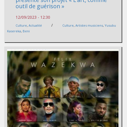
outil de guérison »
12/09/2023 - 12:30
/
Culture
,
Actualité
Culture
,
Artistes musiciens
,
Yusubu
Kasereka
,
Beni