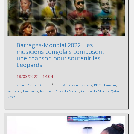
Barrages-Mondial 2022 : les
musiciens congolais composent
une chanson pour soutenir les
Léopards
18/03/2022 - 14:04
/
Sport
,
Actualité
Artistes musiciens
,
RDC
,
chanson
,
soutenir
,
Léopards
,
Football
,
Atlas du Maroc
,
Coupe du Monde-Qatar
2022