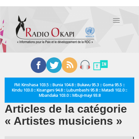
Aller
au
Toggle
contenu
navigation
principal
FM: Kinshasa 103.5 :: Bunia 104.8 :: Bukavu 95.3 :: Goma 95.5 ::
Kindu 103.0 :: Kisangani 94.8 :: Lubumbashi 95.8 :: Matadi 102.0 ::
Mbandaka 103.0 :: Mbuji-mayi 93.8
Articles de la catégorie
« Artistes musiciens »