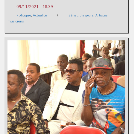
09/11/2021 - 18:39
/
Politique
,
Actualité
Sénat
,
diaspora
,
Artistes
musiciens