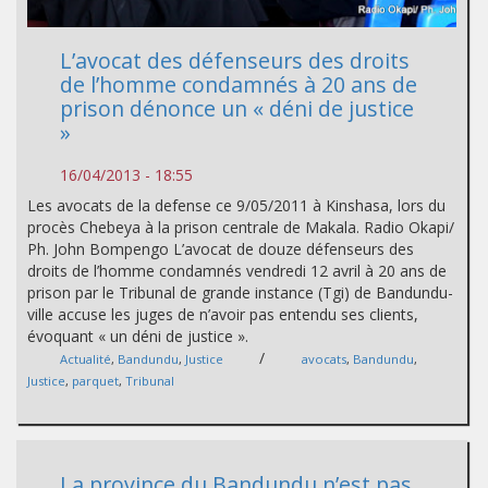
L’avocat des défenseurs des droits
de l’homme condamnés à 20 ans de
prison dénonce un « déni de justice
»
16/04/2013 - 18:55
Les avocats de la defense ce 9/05/2011 à Kinshasa, lors du
procès Chebeya à la prison centrale de Makala. Radio Okapi/
Ph. John Bompengo L’avocat de douze défenseurs des
droits de l’homme condamnés vendredi 12 avril à 20 ans de
prison par le Tribunal de grande instance (Tgi) de Bandundu-
ville accuse les juges de n’avoir pas entendu ses clients,
évoquant « un déni de justice ».
/
Actualité
,
Bandundu
,
Justice
avocats
,
Bandundu
,
Justice
,
parquet
,
Tribunal
La province du Bandundu n’est pas