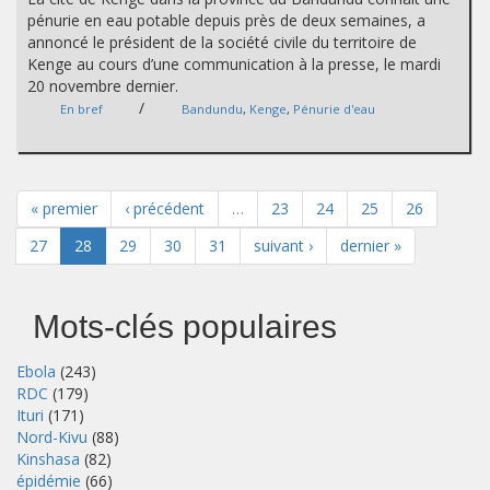
pénurie en eau potable depuis près de deux semaines, a
annoncé le président de la société civile du territoire de
Kenge au cours d’une communication à la presse, le mardi
20 novembre dernier.
/
En bref
Bandundu
,
Kenge
,
Pénurie d'eau
« premier
‹ précédent
…
23
24
25
26
27
28
29
30
31
suivant ›
dernier »
Mots-clés populaires
Ebola
(243)
RDC
(179)
Ituri
(171)
Nord-Kivu
(88)
Kinshasa
(82)
épidémie
(66)