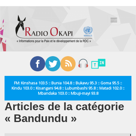
Aller
au
Toggle
contenu
navigation
principal
FM: Kinshasa 103.5 :: Bunia 104.8 :: Bukavu 95.3 :: Goma 95.5 ::
Kindu 103.0 :: Kisangani 94.8 :: Lubumbashi 95.8 :: Matadi 102.0 ::
Mbandaka 103.0 :: Mbuji-mayi 93.8
Articles de la catégorie
« Bandundu »