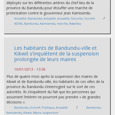
déployés sur les différentes artères du chef-lieu de la
province du Bandundu pour étouffer une marche de
protestation contre le gouverneur Jean Kamisendu.
/
Actualité
,
Bandundu
,
Actualité
,
Actualité
,
Sécurité
,
Société
ADVIB
,
Bandundu
,
Kamisendu
,
marche
,
Ndambu
Les habitants de Bandundu-ville et
Kikwit s’inquiètent de la suspension
prolongée de leurs maires
10/01/2013 - 13:36
Plus de quatre mois après la suspension des maires de
Kikwit et de Bandundu-ville, les habitants de ces villes de la
province du Bandundu s’interrogent sur le sort de ces
autorités. Ils s’inquiètent du fait que les personnes qui
assument l’intérim ne pourront pas prendre « de grandes
décisions ».
/
Bandundu
,
En bref
,
Politique
,
Actualité
Bandundu
,
Kamisendu
,
Kikwit
,
Maire
,
suspension