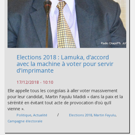
Elections 2018 : Lamuka, d’accord
avec la machine à voter pour servir
d’imprimante
17/12/2018 - 10:10
Elle appelle tous les congolais à aller voter massivement
pour leur candidat, Martin Fayulu Madidi « dans la paix et la
sérénité en évitant tout acte de provocation d’où qu’il
vienne ».
/
Politique
,
Actualité
Elections 2018
,
Martin Fayulu
,
Campagne électorale