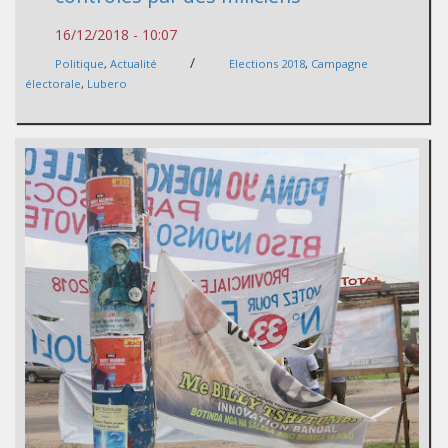
16/12/2018 - 10:07
/
Politique
,
Actualité
Elections 2018
,
Campagne
électorale
,
Lubero