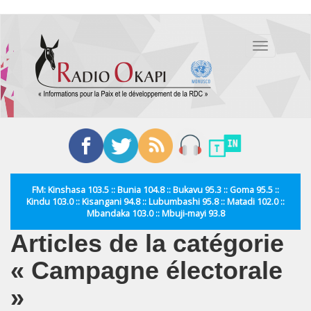
Aller
au
Toggle
contenu
navigation
principal
FM: Kinshasa 103.5 :: Bunia 104.8 :: Bukavu 95.3 :: Goma 95.5 ::
Kindu 103.0 :: Kisangani 94.8 :: Lubumbashi 95.8 :: Matadi 102.0 ::
Mbandaka 103.0 :: Mbuji-mayi 93.8
Articles de la catégorie
« Campagne électorale
»