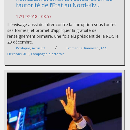
l’autorité de l’Etat au Nord-Kivu
17/12/2018 - 08:57
Il envisage aussi de lutter contre la corruption sous toutes
ses formes, et promet d’appliquer la gratuité de
l’enseignement primaire, une fois élu président de la RDC le
23 décembre.
/
Politique
,
Actualité
Emmanuel Ramazani
,
FCC
,
Elections 2018
,
Campagne électorale