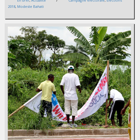
En bref
,
Actualité
Campagne électorale
,
Elections
2018
,
Modeste Bahati