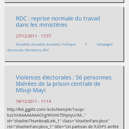
RDC : reprise normale du travail
dans les ministères
27/12/2011 - 17:37
/
Actualité
,
Actualité
,
Actualité
,
Politique
Campagne
électorale
,
Ministères
,
RDC
Violences électorales : 56 personnes
libérées de la prison centrale de
Mbuji-Mayi
18/12/2011 - 11:14
http://lh6.ggpht.com/-kc6sNxnvjnk/Tucqv-
bzLhI/AAAAAAAAOrg/WSmt75hynyU/IM..."
id="shashinThumbnailLink_1" class="shashinFancybox"
rel="shashinFancybox_1" title="Un partisan de l’UDPS arrêté