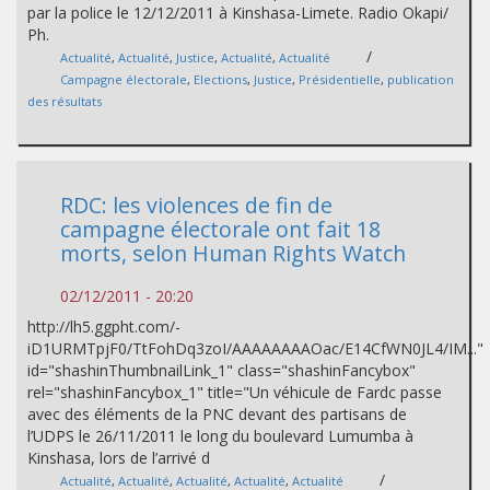
par la police le 12/12/2011 à Kinshasa-Limete. Radio Okapi/
Ph.
/
Actualité
,
Actualité
,
Justice
,
Actualité
,
Actualité
Campagne électorale
,
Elections
,
Justice
,
Présidentielle
,
publication
des résultats
RDC: les violences de fin de
campagne électorale ont fait 18
morts, selon Human Rights Watch
02/12/2011 - 20:20
http://lh5.ggpht.com/-
iD1URMTpjF0/TtFohDq3zoI/AAAAAAAAOac/E14CfWN0JL4/IM..."
id="shashinThumbnailLink_1" class="shashinFancybox"
rel="shashinFancybox_1" title="Un véhicule de Fardc passe
avec des éléments de la PNC devant des partisans de
l’UDPS le 26/11/2011 le long du boulevard Lumumba à
Kinshasa, lors de l’arrivé d
/
Actualité
,
Actualité
,
Actualité
,
Actualité
,
Actualité