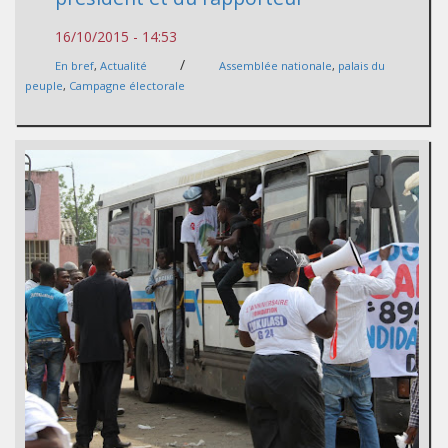
16/10/2015 - 14:53
/
En bref
,
Actualité
Assemblée nationale
,
palais du
peuple
,
Campagne électorale