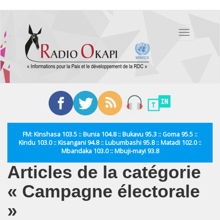
Aller
au
Toggle
contenu
navigation
principal
FM: Kinshasa 103.5 :: Bunia 104.8 :: Bukavu 95.3 :: Goma 95.5 ::
Kindu 103.0 :: Kisangani 94.8 :: Lubumbashi 95.8 :: Matadi 102.0 ::
Mbandaka 103.0 :: Mbuji-mayi 93.8
Articles de la catégorie
« Campagne électorale
»