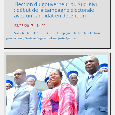
Election du gouverneur au Sud-Kivu
: début de la campagne électorale
avec un candidat en détention
23/08/2017 - 14:20
/
Société
,
Actualité
Campagne électorale
,
élection du
gouverneur
,
Gustave Bagayamukwe
,
Juste Aganze