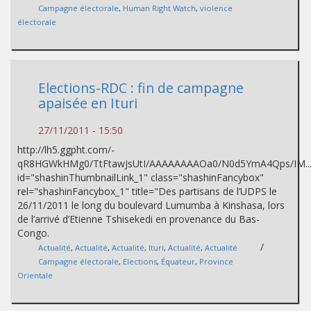
Campagne électorale
,
Human Right Watch
,
violence
électorale
Elections-RDC : fin de campagne
apaisée en Ituri
27/11/2011 - 15:50
http://lh5.ggpht.com/-
qR8HGWkHMg0/TtFtawJsUtI/AAAAAAAAOa0/N0d5YmA4Qps/IM...
id="shashinThumbnailLink_1" class="shashinFancybox"
rel="shashinFancybox_1" title="Des partisans de l’UDPS le
26/11/2011 le long du boulevard Lumumba à Kinshasa, lors
de l’arrivé d’Etienne Tshisekedi en provenance du Bas-
Congo.
/
Actualité
,
Actualité
,
Actualité
,
Ituri
,
Actualité
,
Actualité
Campagne électorale
,
Elections
,
Équateur
,
Province
Orientale