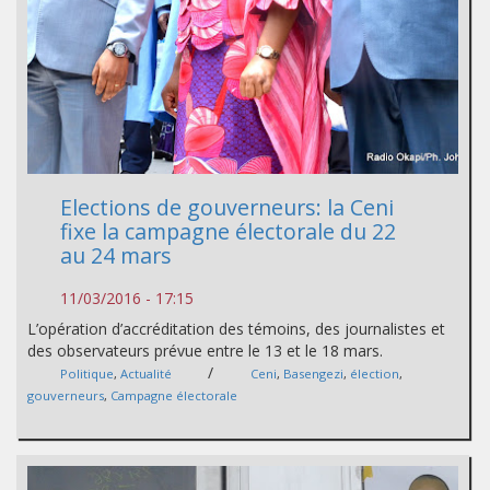
Elections de gouverneurs: la Ceni
fixe la campagne électorale du 22
au 24 mars
11/03/2016 - 17:15
L’opération d’accréditation des témoins, des journalistes et
des observateurs prévue entre le 13 et le 18 mars.
/
Politique
,
Actualité
Ceni
,
Basengezi
,
élection
,
gouverneurs
,
Campagne électorale