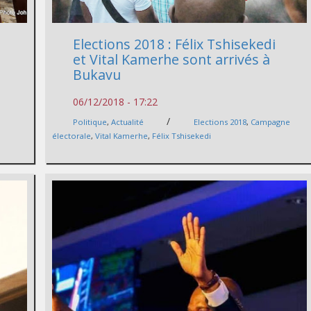
Elections 2018 : Félix Tshisekedi
et Vital Kamerhe sont arrivés à
Bukavu
06/12/2018 - 17:22
/
,
Politique
,
Actualité
Elections 2018
,
Campagne
électorale
,
Vital Kamerhe
,
Félix Tshisekedi