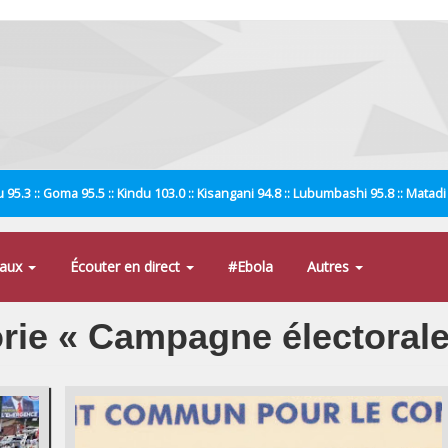
 95.3 :: Goma 95.5 :: Kindu 103.0 :: Kisangani 94.8 :: Lubumbashi 95.8 :: Matad
naux
Écouter en direct
#Ebola
Autres
orie « Campagne électorale