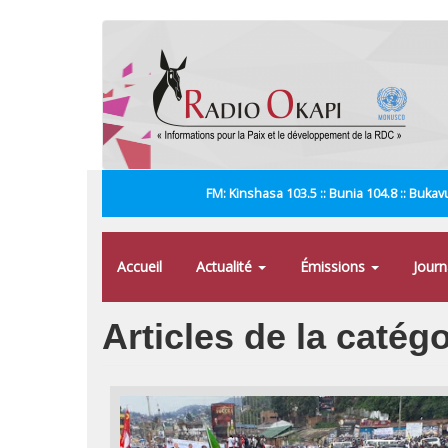
Aller
au
contenu
principal
FM: Kinshasa 103.5 :: Bunia 104.8 :: Bukavu
Accueil
Actualité
Émissions
Jour
Articles de la catég