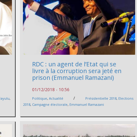
RDC : un agent de l’Etat qui se
livre à la corruption sera jeté en
prison (Emmanuel Ramazani)
01/12/2018 - 10:56
/
Fayulu
,
Politique
,
Actualité
Présidentielle 2018
,
Elections
2018
,
Campagne électorale
,
Emmanuel Ramazani