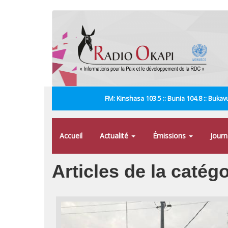
Aller
au
contenu
principal
FM: Kinshasa 103.5 :: Bunia 104.8 :: Bukavu
Accueil
Actualité
Émissions
Jour
Articles de la catég