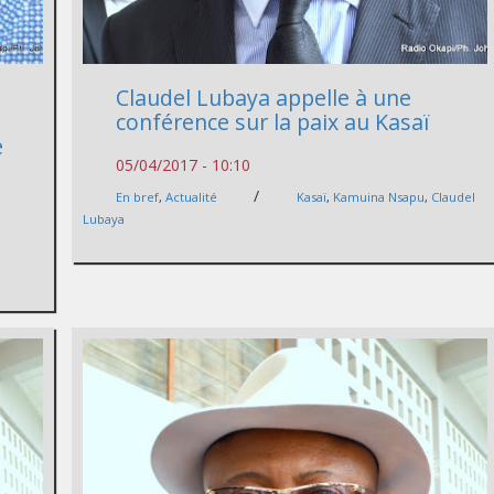
Claudel Lubaya appelle à une
conférence sur la paix au Kasaï
e
05/04/2017 - 10:10
/
En bref
,
Actualité
Kasaï
,
Kamuina Nsapu
,
Claudel
Lubaya
,