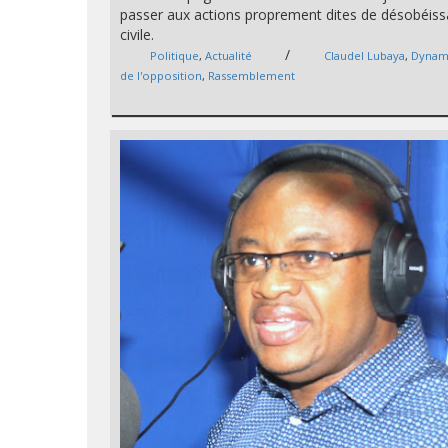
passer aux actions proprement dites de désobéis
civile.
/
Politique
,
Actualité
Claudel Lubaya
,
Dynam
de l'opposition
,
Rassemblement