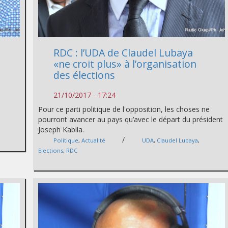
RDC : l’UDA de Claudel Lubaya
«ne croit plus» à l’organisation
des élections
21/10/2017 - 17:24
Pour ce parti politique de l'opposition, les choses ne
pourront avancer au pays qu’avec le départ du président
h
Joseph Kabila.
/
Politique
,
Actualité
UDA
,
Claudel Lubaya
,
Elections
,
RDC