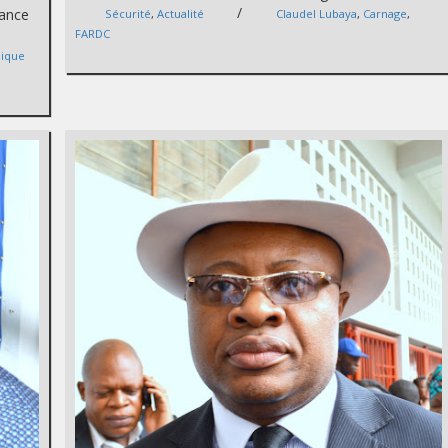
/
sance
Sécurité
,
Actualité
Claudel Lubaya
,
Carnage
,
FARDC
ique