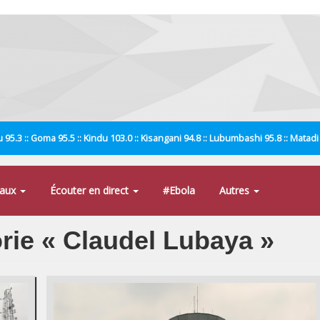
 95.3 :: Goma 95.5 :: Kindu 103.0 :: Kisangani 94.8 :: Lubumbashi 95.8 :: Matad
naux
Écouter en direct
#Ebola
Autres
orie « Claudel Lubaya »