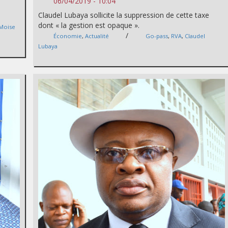
06/04/2019 - 10:04
Claudel Lubaya sollicite la suppression de cette taxe
dont « la gestion est opaque ».
Moise
/
Économie
,
Actualité
Go-pass
,
RVA
,
Claudel
Lubaya