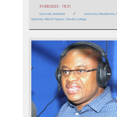
31/08/2023 - 18:21
/
Sécurité
,
Actualité
violences
,
Wazalendo
,
Katumbi
,
Martin Fayulu
,
Claudel Lubaya