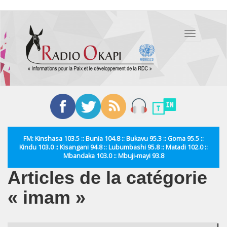
Aller
au
Toggle
contenu
navigation
principal
FM: Kinshasa 103.5 :: Bunia 104.8 :: Bukavu 95.3 :: Goma 95.5 ::
Kindu 103.0 :: Kisangani 94.8 :: Lubumbashi 95.8 :: Matadi 102.0 ::
Mbandaka 103.0 :: Mbuji-mayi 93.8
Articles de la catégorie
« imam »