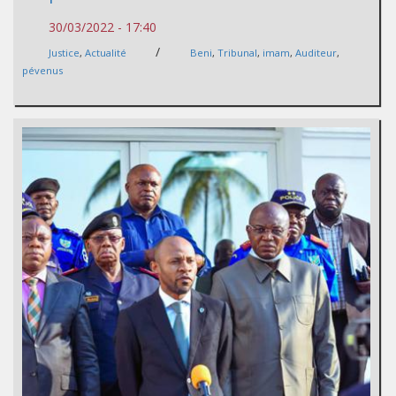
30/03/2022 - 17:40
/
Justice
,
Actualité
Beni
,
Tribunal
,
imam
,
Auditeur
,
pévenus