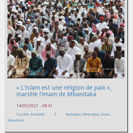
« L'Islam est une religion de paix »,
martèle l'imam de Mbandaka
14/05/2021 - 08:41
/
Société
,
Actualité
Ramadan
,
Mbandaka
,
imam
,
Musulman