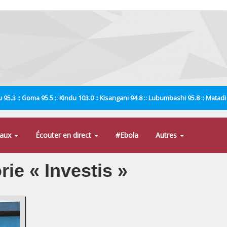
 95.3 :: Goma 95.5 :: Kindu 103.0 :: Kisangani 94.8 :: Lubumbashi 95.8 :: Matad
naux
Écouter en direct
#Ebola
Autres
rie « Investis »