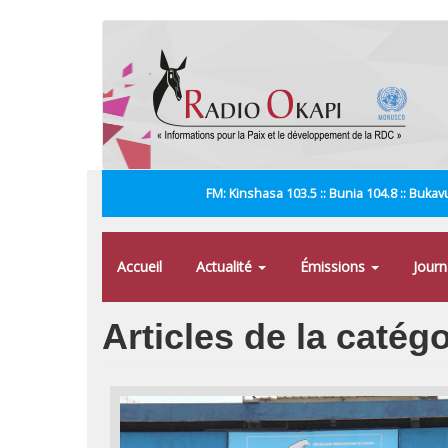
Aller
au
contenu
principal
FM: Kinshasa 103.5 :: Bunia 104.8 :: Bukavu
Accueil
Actualité
Émissions
Jour
Articles de la catégo