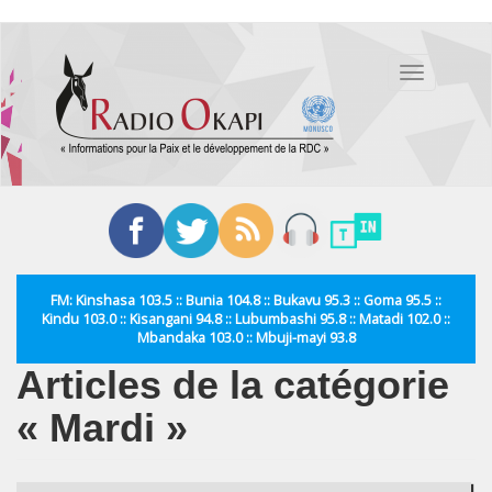
Aller
au
Toggle
contenu
navigation
principal
FM: Kinshasa 103.5 :: Bunia 104.8 :: Bukavu 95.3 :: Goma 95.5 ::
Kindu 103.0 :: Kisangani 94.8 :: Lubumbashi 95.8 :: Matadi 102.0 ::
Mbandaka 103.0 :: Mbuji-mayi 93.8
Articles de la catégorie
« Mardi »