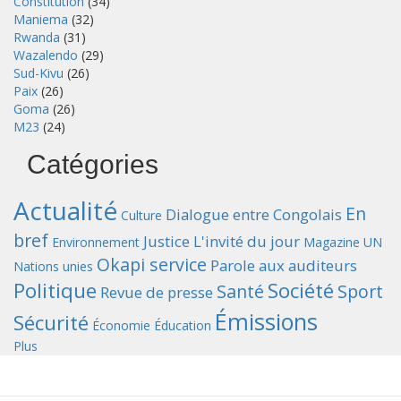
Constitution
(34)
Maniema
(32)
Rwanda
(31)
Wazalendo
(29)
Sud-Kivu
(26)
Paix
(26)
Goma
(26)
M23
(24)
Catégories
Actualité
En
Dialogue entre Congolais
Culture
bref
Justice
L'invité du jour
Environnement
Magazine UN
Okapi service
Parole aux auditeurs
Nations unies
Politique
Société
Santé
Sport
Revue de presse
Émissions
Sécurité
Économie
Éducation
Plus