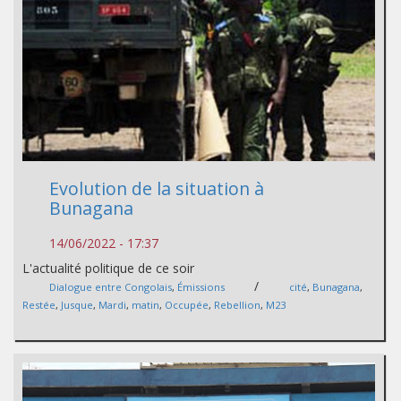
Evolution de la situation à
Bunagana
14/06/2022 - 17:37
L'actualité politique de ce soir
/
Dialogue entre Congolais
,
Émissions
cité
,
Bunagana
,
Restée
,
Jusque
,
Mardi
,
matin
,
Occupée
,
Rebellion
,
M23